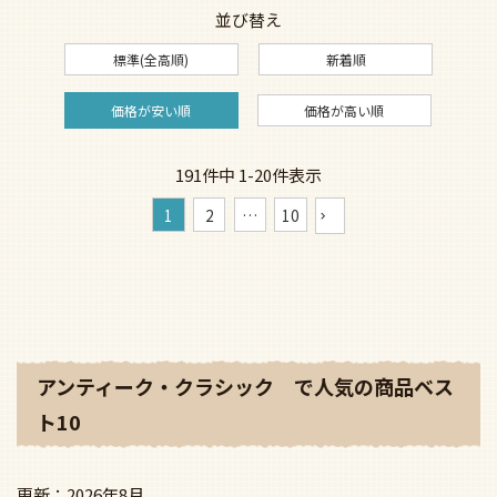
並び替え
標準(全高順)
新着順
価格が安い順
価格が高い順
191
件中
1
-
20
件表示
1
2
…
10
アンティーク・クラシック で人気の商品ベス
ト10
2026年8月