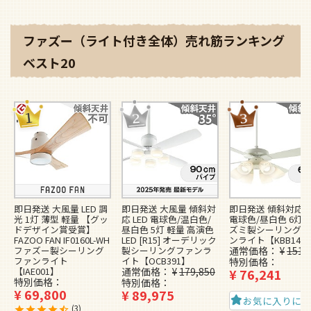
ファズー（ライト付き全体）売れ筋ランキング
ベスト20
即日発送 大風量 LED 調
即日発送 大風量 傾斜対
即日発送 傾斜対応 L
光 1灯 薄型 軽量 【グッ
応 LED 電球色/温白色/
電球色/昼白色 6灯 
ドデザイン賞受賞】
昼白色 5灯 軽量 高演色
ズミ製シーリングフ
FAZOO FAN IF0160L-WH
LED [R15] オーデリック
ンライト【KBB148
ファズー製シーリング
製シーリングファンラ
通常価格
¥
151,
ファンライト
イト【OCB391】
特別価格
【IAE001】
通常価格
¥
179,850
¥
76,241
特別価格
特別価格
¥
69,800
¥
89,975
お気に入りに
3