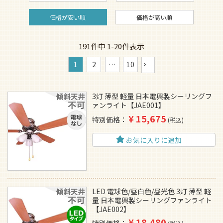
価格が安い順
価格が高い順
191
件中
1
-
20
件表示
1
2
…
10
3灯 薄型 軽量 日本電興製シーリングフ
ァンライト【JAE001】
¥
15,675
特別価格
税込
お気に入りに追加
LED 電球色/昼白色/昼光色 3灯 薄型 軽
量 日本電興製シーリングファンライト
【JAE002】
¥
18,480