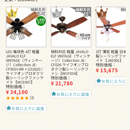
LED 電球色 4灯 軽量
傾斜対応 軽量 JAVALO
3灯 薄型 軽量 日本
JAVALO ELF
ELF VINTAGE（ヴィンテ
製シーリングファン
VINTAGE（ヴィンテー
ージ）Collection JE-
イト【JAE001】
ジ）Collection JE-
CF026 ライフオンプロ
特別価格
CF001V-BK + LD2620 /
ダクツ製シーリングフ
¥
15,675
ライフオンプロダクツ
ァン【WCF034】
製シーリングファンラ
特別価格
お気に入りに
イト【WCE007】
¥
21,780
特別価格
¥
34,100
お気に入りに追加
2
お気に入りに追加