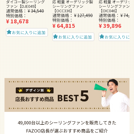
ダイコー製シーリング
応 軽量 オーデリック製
応 軽量 オーデリッ
ファン【DJE049】
シーリングファン
シーリングファン
通常価格
¥
34,540
【OCC336】
【OIC046】
通常価格
¥
127,490
通常価格
¥
74,4
特別価格
¥
18,678
特別価格
特別価格
¥
64,815
¥
39,896
お気に入りに追加
お気に入りに追加
お気に入りに
49,000台以上の
シーリングファンを
販売してきた
FAZOO店長が選ぶ
おすすめ商品を
ご紹介