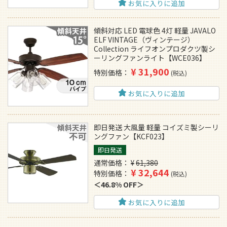
お気に入りに追加
傾斜対応 LED 電球色 4灯 軽量 JAVALO
ELF VINTAGE（ヴィンテージ）
Collection ライフオンプロダクツ製シ
ーリングファンライト【WCE036】
¥
31,900
特別価格
税込
お気に入りに追加
即日発送 大風量 軽量 コイズミ製シーリ
ングファン【KCF023】
即日発送
通常価格
¥
61,380
¥
32,644
特別価格
税込
46.8% OFF
お気に入りに追加