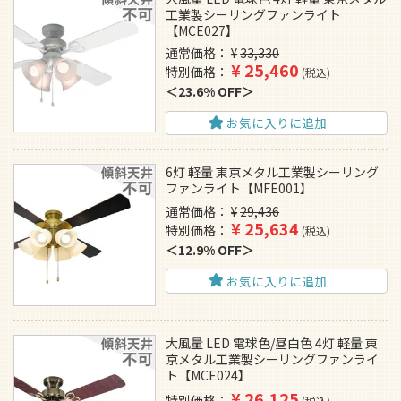
工業製シーリングファンライト
【MCE027】
通常価格
¥
33,330
¥
25,460
特別価格
税込
23.6% OFF
お気に入りに追加
6灯 軽量 東京メタル工業製シーリング
ファンライト【MFE001】
通常価格
¥
29,436
¥
25,634
特別価格
税込
12.9% OFF
お気に入りに追加
大風量 LED 電球色/昼白色 4灯 軽量 東
京メタル工業製シーリングファンライ
ト【MCE024】
¥
26,125
特別価格
税込