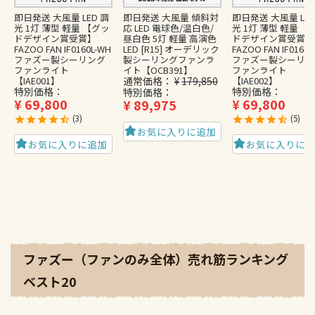
即日発送 大風量 LED 調
即日発送 大風量 傾斜対
即日発送 大風量 LED
光 1灯 薄型 軽量 【グッ
応 LED 電球色/温白色/
光 1灯 薄型 軽量 【
ドデザイン賞受賞】
昼白色 5灯 軽量 高演色
ドデザイン賞受賞】
FAZOO FAN IF0160L-WH
LED [R15] オーデリック
FAZOO FAN IF0160L
ファズー製シーリング
製シーリングファンラ
ファズー製シーリン
ファンライト
イト【OCB391】
ファンライト
【IAE001】
通常価格
¥
179,850
【IAE002】
特別価格
特別価格
特別価格
¥
69,800
¥
69,800
¥
89,975
3
5
お気に入りに追加
お気に入りに追加
お気に入りに
ファズー（ファンのみ全体）売れ筋ランキング
ベスト20