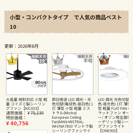
小型・コンパクトタイプ で人気の商品ベスト
10
2026年8月
大風量 傾斜対応 小型 軽
即日発送 LED 調光・光
LED 調光 光色切替(
量 コイズミ製シーリン
色切替(電球色-昼白色) 1
色-昼光色) 1灯 薄型
グファン【KIC033】
灯 薄型 小型 軽量 ミス
型 軽量 FLAT FAN O3
通常価格
¥
75,130
トラル(Mistral
ラットファン オー
European Ceiling
ー/ オゾン発生器付]
特別価格
Fan)MAN-MISTRAL-
ーデリック製シーリ
¥
40,756
WH/NA7803 マントラ製
グファンライト
シーリングファンライ
【ONE003】