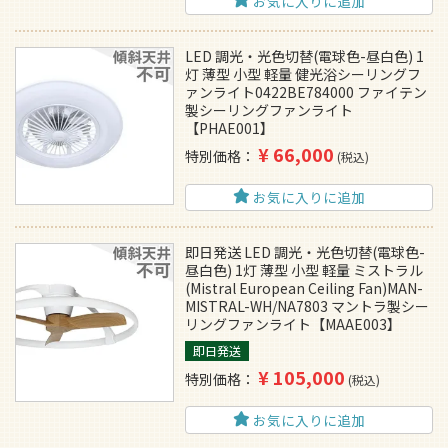
お気に入りに追加
LED 調光・光色切替(電球色-昼白色) 1
灯 薄型 小型 軽量 健光浴シーリングフ
ァンライト0422BE784000 ファイテン
製シーリングファンライト
【PHAE001】
¥
66,000
特別価格
税込
お気に入りに追加
即日発送 LED 調光・光色切替(電球色-
昼白色) 1灯 薄型 小型 軽量 ミストラル
(Mistral European Ceiling Fan)MAN-
MISTRAL-WH/NA7803 マントラ製シー
リングファンライト【MAAE003】
即日発送
¥
105,000
特別価格
税込
お気に入りに追加