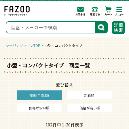
togg
navi
検索
シーリングファンTOP
小型・コンパクトタイプ
小型・コンパクトタイプ 商品一覧
並び替え
標準(全高順)
新着順
価格が安い順
価格が高い順
102
件中
1
-
20
件表示