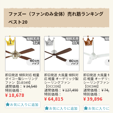
ファズー（ファンのみ全体）売れ筋ランキング
ベスト20
即日発送 傾斜対応 軽量
即日発送 大風量 傾斜対
即日発送 大風量 傾
ダイコー製シーリング
応 軽量 オーデリック製
応 軽量 オーデリッ
ファン【DJE049】
シーリングファン
シーリングファン
通常価格
¥
34,540
【OCC336】
【OIC046】
通常価格
¥
127,490
通常価格
¥
74,4
特別価格
¥
18,678
特別価格
特別価格
¥
64,815
¥
39,896
お気に入りに追加
お気に入りに追加
お気に入りに