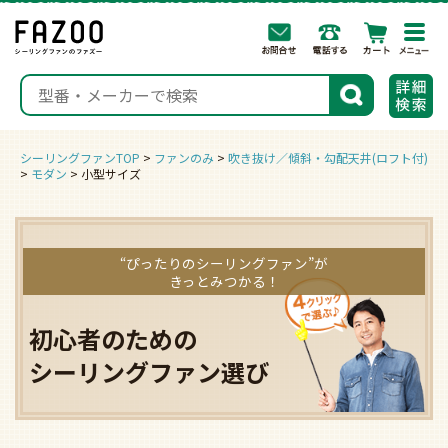
togg
navi
検索
シーリングファンTOP
ファンのみ
吹き抜け／傾斜・勾配天井(ロフト付)
モダン
小型サイズ
“ぴったりのシーリングファン”が
きっとみつかる！
初心者のための
シーリングファン選び