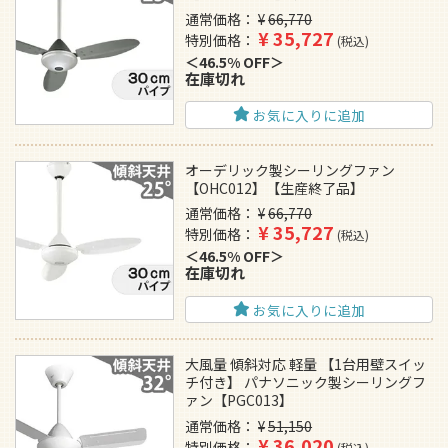
通常価格
¥
66,770
¥
35,727
特別価格
税込
46.5% OFF
在庫切れ
お気に入りに追加
オーデリック製シーリングファン
【OHC012】【生産終了品】
通常価格
¥
66,770
¥
35,727
特別価格
税込
46.5% OFF
在庫切れ
お気に入りに追加
大風量 傾斜対応 軽量 【1台用壁スイッ
チ付き】 パナソニック製シーリングフ
ァン【PGC013】
通常価格
¥
51,150
¥
36,020
特別価格
税込