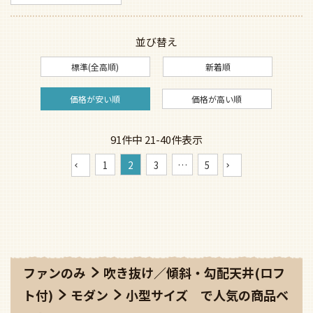
並び替え
標準(全高順)
新着順
価格が安い順
価格が高い順
91
件中
21
-
40
件表示
1
2
3
…
5
ファンのみ
吹き抜け／傾斜・勾配天井(ロフ
ト付)
モダン
小型サイズ
で人気の商品ベ