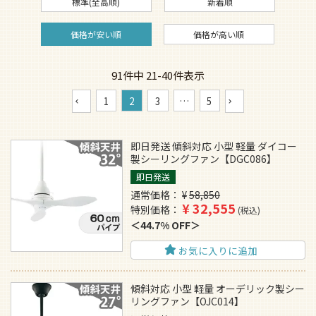
標準(全高順)
新着順
価格が安い順
価格が高い順
91
件中
21
-
40
件表示
1
2
3
…
5
即日発送 傾斜対応 小型 軽量 ダイコー
製シーリングファン【DGC086】
即日発送
通常価格
¥
58,850
¥
32,555
特別価格
税込
44.7% OFF
お気に入りに追加
傾斜対応 小型 軽量 オーデリック製シー
リングファン【OJC014】