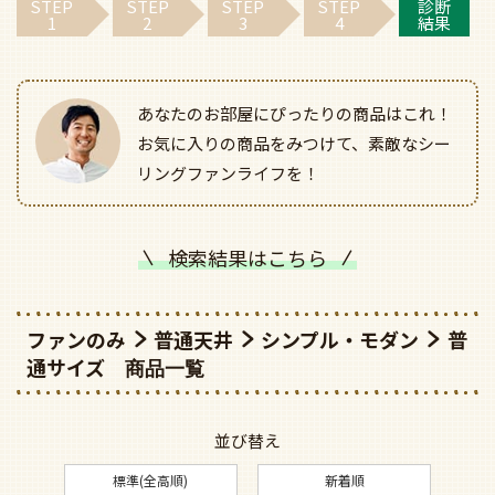
STEP
STEP
STEP
STEP
診断
1
2
3
4
結果
あなたのお部屋にぴったりの商品はこれ！
お気に入りの商品をみつけて、素敵なシー
リングファンライフを！
検索結果はこちら
ファンのみ
普通天井
シンプル・モダン
普
通サイズ
並び替え
標準(全高順)
新着順