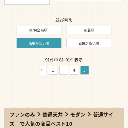
並び替え
標準(全高順)
新着順
価格が安い順
価格が高い順
91
件中
81
-
91
件表示
1
…
4
5
ファンのみ
普通天井
モダン
普通サイ
ズ
で人気の商品ベスト10