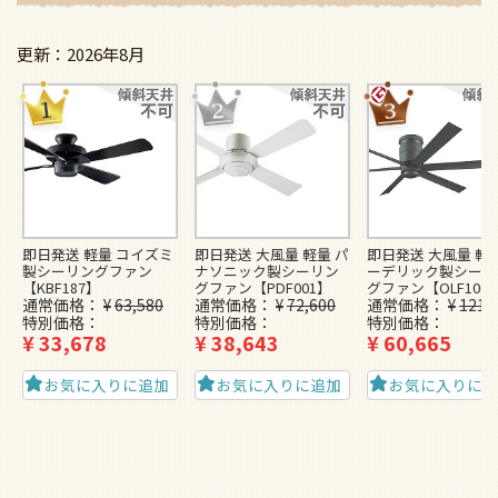
2026年8月
即日発送 軽量 コイズミ
即日発送 大風量 軽量 パ
即日発送 大風量 軽量
製シーリングファン
ナソニック製シーリン
ーデリック製シーリ
【KBF187】
グファン【PDF001】
グファン【OLF100
通常価格
¥
63,580
通常価格
¥
72,600
通常価格
¥
121,
特別価格
特別価格
特別価格
¥
33,678
¥
38,643
¥
60,665
お気に入りに追加
お気に入りに追加
お気に入りに