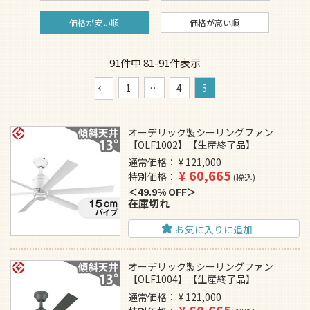
価格が安い順
価格が高い順
91
件中
81
-
91
件表示
1
…
4
5
オーデリック製シーリングファン
【OLF1002】【生産終了品】
通常価格
¥
121,000
¥
60,665
特別価格
税込
49.9% OFF
在庫切れ
お気に入りに追加
オーデリック製シーリングファン
【OLF1004】【生産終了品】
通常価格
¥
121,000
¥
60,665