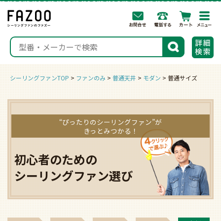
togg
navi
検索
シーリングファンTOP
ファンのみ
普通天井
モダン
普通サイズ
“ぴったりのシーリングファン”が
きっとみつかる！
初心者のための
シーリングファン選び