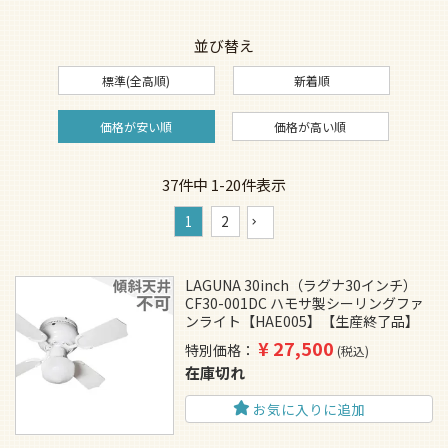
並び替え
標準(全高順)
新着順
価格が安い順
価格が高い順
37
件中
1
-
20
件表示
1
2
LAGUNA 30inch（ラグナ30インチ）
CF30-001DC ハモサ製シーリングファ
ンライト【HAE005】【生産終了品】
¥
27,500
特別価格
税込
在庫切れ
お気に入りに追加