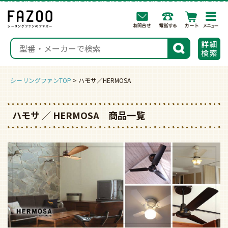
togg
navi
検索
シーリングファンTOP
ハモサ／HERMOSA
ハモサ ／ HERMOSA 商品一覧