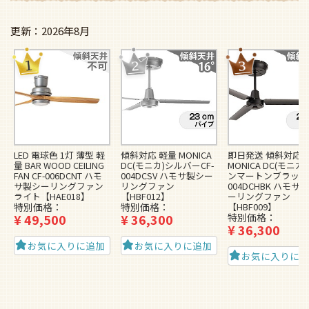
2026年8月
LED 電球色 1灯 薄型 軽
傾斜対応 軽量 MONICA
即日発送 傾斜対応 
量 BAR WOOD CEILING
DC(モニカ)シルバーCF-
MONICA DC(モニカ
FAN CF-006DCNT ハモ
004DCSV ハモサ製シー
ンマートンブラックC
サ製シーリングファン
リングファン
004DCHBK ハモサ
ライト【HAE018】
【HBF012】
ーリングファン
特別価格
特別価格
【HBF009】
¥
49,500
¥
36,300
特別価格
¥
36,300
お気に入りに追加
お気に入りに追加
お気に入りに