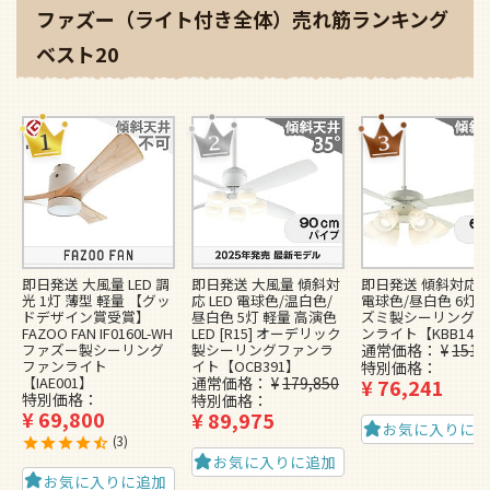
ファズー（ライト付き全体）売れ筋ランキング
ベスト20
即日発送 大風量 LED 調
即日発送 大風量 傾斜対
即日発送 傾斜対応 L
光 1灯 薄型 軽量 【グッ
応 LED 電球色/温白色/
電球色/昼白色 6灯 
ドデザイン賞受賞】
昼白色 5灯 軽量 高演色
ズミ製シーリングフ
FAZOO FAN IF0160L-WH
LED [R15] オーデリック
ンライト【KBB148
ファズー製シーリング
製シーリングファンラ
通常価格
¥
151,
ファンライト
イト【OCB391】
特別価格
【IAE001】
通常価格
¥
179,850
¥
76,241
特別価格
特別価格
¥
69,800
¥
89,975
お気に入りに
3
お気に入りに追加
お気に入りに追加