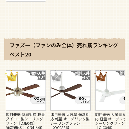
ファズー（ファンのみ全体）売れ筋ランキング
ベスト20
即日発送 傾斜対応 軽量
即日発送 大風量 傾斜対
即日発送 大風量 傾
ダイコー製シーリング
応 軽量 オーデリック製
応 軽量 オーデリッ
ファン【DJE049】
シーリングファン
シーリングファン
通常価格
¥
34,540
【OCC336】
【OIC046】