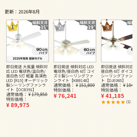
2026年8月
即日発送 大風量 傾斜対
即日発送 傾斜対応 LED
即日発送 傾斜対応 L
応 LED 電球色/温白色/
電球色/昼白色 6灯 コイ
昼白色 6灯 ダイコ
昼白色 5灯 軽量 高演色
ズミ製シーリングファ
シーリングファンラ
LED [R15] オーデリック
ンライト【KBB148】
ト【DJE065】
製シーリングファンラ
通常価格
¥
151,800
通常価格
¥
104,
イト【OCB391】
特別価格
特別価格
通常価格
¥
179,850
¥
76,241
¥
41,185
特別価格
1
¥
89,975