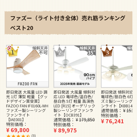
ファズー（ライト付き全体）売れ筋ランキング
ベスト20
即日発送 大風量 LED 調
即日発送 大風量 傾斜対
即日発送 傾斜対応 L
光 1灯 薄型 軽量 【グッ
応 LED 電球色/温白色/
電球色/昼白色 6灯 
ドデザイン賞受賞】
昼白色 5灯 軽量 高演色
ズミ製シーリングフ
FAZOO FAN IF0160L-WH
LED [R15] オーデリック
ンライト【KBB148
ファズー製シーリング
製シーリングファンラ
通常価格
¥
151,
ファンライト
イト【OCB391】
特別価格
【IAE001】
通常価格
¥
179,850
¥
76,241
特別価格
特別価格
¥
69,800
¥
89,975
3