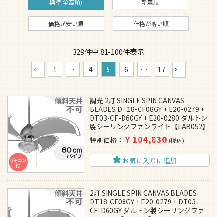
標準(全高順)
新着順
価格が安い順
価格が高い順
329
件中
81
-
100
件表示
1
…
4
5
6
…
17
調光 2灯 SINGLE SPIN CANVAS
BLADES DT18-CF08GY + E20-0279 +
DT03-CF-D60GY + E20-0280 ダルトン
製シーリングファンライト【LAB052】
¥
104,830
特別価格
税込
お気に入りに追加
2灯 SINGLE SPIN CANVAS BLADES
DT18-CF08GY + E20-0279 + DT03-
CF-D60GY ダルトン製シーリングファ