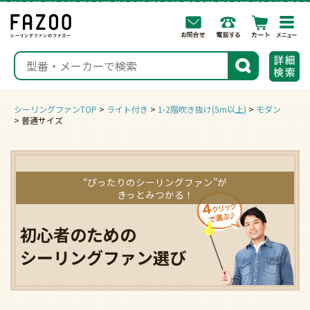
togg
navi
検索
シーリングファンTOP
ライト付き
1-2階吹き抜け(5m以上)
モダン
普通サイズ
“ぴったりのシーリングファン”が
きっとみつかる！
初心者のための
シーリングファン選び