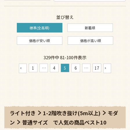
並び替え
標準(全高順)
新着順
価格が安い順
価格が高い順
329
件中
81
-
100
件表示
1
…
4
5
6
…
17
ライト付き
1-2階吹き抜け(5m以上)
モダ
ン
普通サイズ
で人気の商品ベスト10