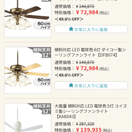
通常価格
¥
144,870
¥
72,984
特別価格
税込
49.6% OFF
お気に入りに追加
傾斜対応 LED 電球色 6灯 ダイコー製シ
ーリングファンライト【DFB074】
通常価格
¥
144,870
¥
72,984
特別価格
税込
49.6% OFF
お気に入りに追加
大風量 傾斜対応 LED 電球色 5灯 コイズ
ミ製シーリングファンライト
【KAB043】
通常価格
¥
287,320
¥
139,935
特別価格
税込