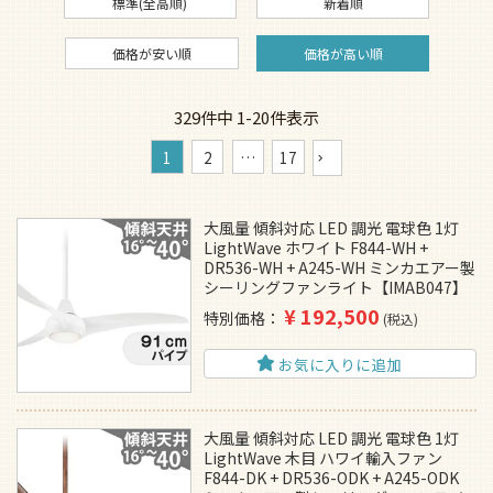
標準(全高順)
新着順
価格が安い順
価格が高い順
329
件中
1
-
20
件表示
1
2
…
17
大風量 傾斜対応 LED 調光 電球色 1灯
LightWave ホワイト F844-WH +
DR536-WH + A245-WH ミンカエアー製
シーリングファンライト【IMAB047】
¥
192,500
特別価格
税込
お気に入りに追加
大風量 傾斜対応 LED 調光 電球色 1灯
LightWave 木目 ハワイ輸入ファン
F844-DK + DR536-ODK + A245-ODK