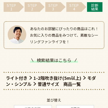
STEP
STEP
STEP
STEP
診断
1
2
3
4
結果
あなたのお部屋にぴったりの商品はこれ！
お気に入りの商品をみつけて、素敵なシー
リングファンライフを！
検索結果はこちら
ライト付き
1-2階吹き抜け(5m以上)
モダ
ン・シンプル
普通サイズ
並び替え