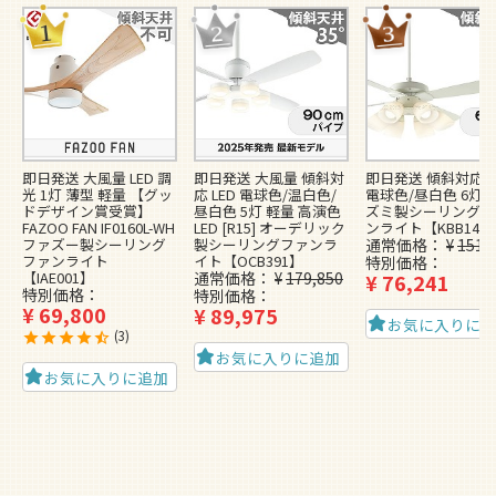
即日発送 大風量 LED 調
即日発送 大風量 傾斜対
即日発送 傾斜対応 L
光 1灯 薄型 軽量 【グッ
応 LED 電球色/温白色/
電球色/昼白色 6灯 
ドデザイン賞受賞】
昼白色 5灯 軽量 高演色
ズミ製シーリングフ
FAZOO FAN IF0160L-WH
LED [R15] オーデリック
ンライト【KBB148
ファズー製シーリング
製シーリングファンラ
通常価格
¥
151,
ファンライト
イト【OCB391】
特別価格
【IAE001】
通常価格
¥
179,850
¥
76,241
特別価格
特別価格
¥
69,800
¥
89,975
お気に入りに
3
お気に入りに追加
お気に入りに追加