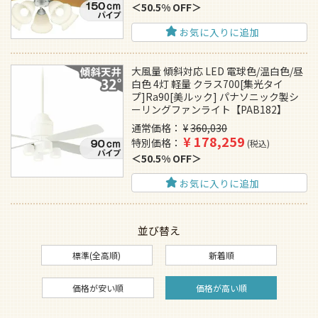
50.5% OFF
お気に入りに追加
大風量 傾斜対応 LED 電球色/温白色/昼
白色 4灯 軽量 クラス700[集光タイ
プ]Ra90[美ルック] パナソニック製シ
ーリングファンライト【PAB182】
通常価格
¥
360,030
¥
178,259
特別価格
税込
50.5% OFF
お気に入りに追加
並び替え
標準(全高順)
新着順
価格が安い順
価格が高い順