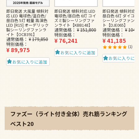
即日発送 大風量 傾斜対
即日発送 傾斜対応 LED
即日発送 傾斜対応 L
応 LED 電球色/温白色/
電球色/昼白色 6灯 コイ
昼白色 6灯 ダイコ
昼白色 5灯 軽量 高演色
ズミ製シーリングファ
シーリングファンラ
LED [R15] オーデリック
ンライト【KBB148】
ト【DJE065】
製シーリングファンラ
通常価格
¥
151,800
通常価格
¥
104,
イト【OCB391】
特別価格
特別価格
通常価格
¥
179,850
¥
76,241
¥
41,185
特別価格
1
¥
89,975
お気に入りに追加
お気に入りに
お気に入りに追加
ファズー（ライト付き全体）売れ筋ランキング
ベスト20