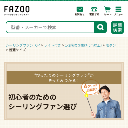
togg
navi
検索
シーリングファンTOP
ライト付き
1-2階吹き抜け(5m以上)
モダン
普通サイズ
“ぴったりのシーリングファン”が
きっとみつかる！
初心者のための
シーリングファン選び