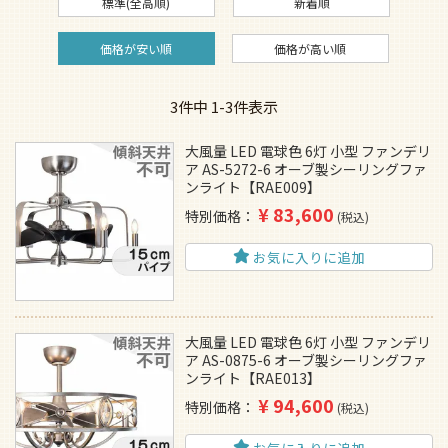
標準(全高順)
新着順
価格が安い順
価格が高い順
3
件中
1
-
3
件表示
大風量 LED 電球色 6灯 小型 ファンデリ
ア AS-5272-6 オーブ製シーリングファ
ンライト【RAE009】
¥
83,600
特別価格
税込
お気に入りに追加
大風量 LED 電球色 6灯 小型 ファンデリ
ア AS-0875-6 オーブ製シーリングファ
ンライト【RAE013】
¥
94,600
特別価格
税込
お気に入りに追加