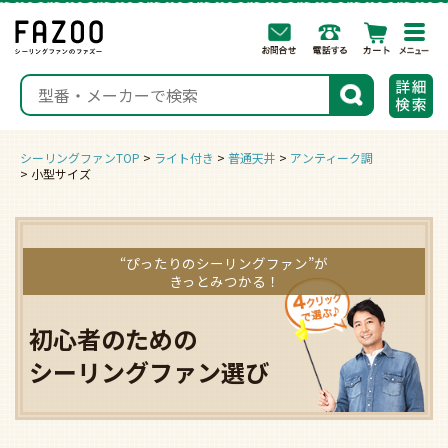
togg
navi
検索
シーリングファンTOP
ライト付き
普通天井
アンティーク調
小型サイズ
“ぴったりのシーリングファン”が
きっとみつかる！
初心者のための
シーリングファン選び