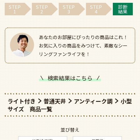
STEP
STEP
STEP
STEP
診断
1
2
3
4
結果
あなたのお部屋にぴったりの商品はこれ！
お気に入りの商品をみつけて、素敵なシー
リングファンライフを！
検索結果はこちら
ライト付き
普通天井
アンティーク調
小型
サイズ
並び替え