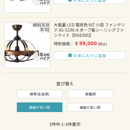
大風量 LED 電球色 6灯 小型 ファンデリ
ア AS-5190-6 オーブ製シーリングファ
ンライト【RAE005】
¥
99,000
特別価格
税込
お気に入りに追加
並び替え
標準(全高順)
新着順
価格が安い順
価格が高い順
3
件中
1
-
3
件表示