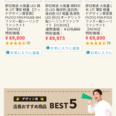
即日発送 大風量 LED 調
即日発送 大風量 傾斜対
即日発送 大風量 LED
光 1灯 薄型 軽量 【グッ
応 LED 電球色/温白色/
光 1灯 薄型 軽量 【
ドデザイン賞受賞】
昼白色 5灯 軽量 高演色
ドデザイン賞受賞】
FAZOO FAN IF0160L-WH
LED [R15] オーデリック
FAZOO FAN IF0160L
ファズー製シーリング
製シーリングファンラ
ファズー製シーリン
ファンライト
イト【OCB391】
ファンライト
【IAE001】
通常価格
¥
179,850
【IAE002】
特別価格
特別価格
特別価格
¥
69,800
¥
69,800
¥
89,975
3
5
お気に入りに追加
お気に入りに追加
お気に入りに