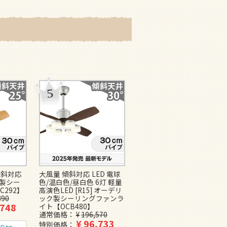
傾斜対応
大風量 傾斜対応 LED 電球
LED 調光・光色切替(電球
ク製シー
色/温白色/昼白色 6灯 軽量
色-昼白色) 6灯 薄型 軽量
C292】
高演色LED [R15] オーデリ
高演色LED [R15] オーデリ
390
ック製シーリングファンラ
ック製シーリングファンラ
,748
イト【OCB480】
イト【OFE025】
通常価格
¥
196,570
通常価格
¥
184,800
¥
96,733
¥
90,651
特別価格
特別価格