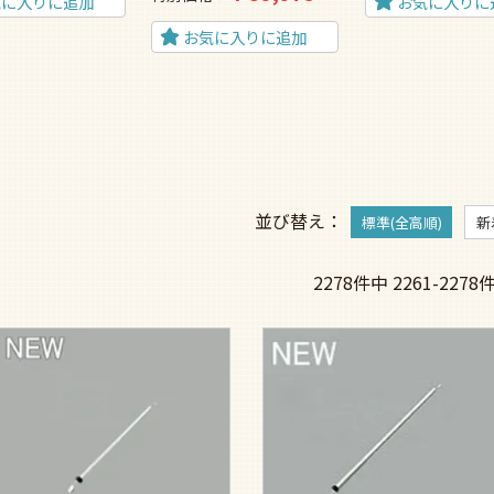
気に入りに追加
お気に入りに
お気に入りに追加
並び替え
標準(全高順)
新
2278
件中
2261
-
2278