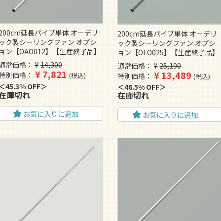
200cm延長パイプ単体 オーデリ
200cm延長パイプ単体 オーデリ
ック製シーリングファン オプシ
ック製シーリングファン オプシ
ョン【OAO012】【生産終了品】
ョン【OLO025】【生産終了品】
通常価格
¥
14,300
通常価格
¥
25,190
¥
7,821
¥
13,489
特別価格
税込
特別価格
税込
45.3% OFF
46.5% OFF
在庫切れ
在庫切れ
お気に入りに追加
お気に入りに追加