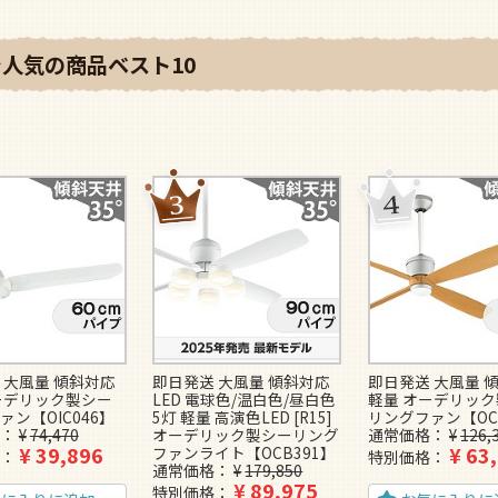
で人気の商品ベスト10
 大風量 傾斜対応
即日発送 大風量 傾斜対応
即日発送 大風量 
ーデリック製シー
LED 電球色/温白色/昼白色
軽量 オーデリッ
ァン【OIC046】
5灯 軽量 高演色LED [R15]
リングファン【OC
¥
74,470
オーデリック製シーリング
通常価格
¥
126,
¥
39,896
¥
63
ファンライト【OCB391】
特別価格
通常価格
¥
179,850
¥
89,975
特別価格