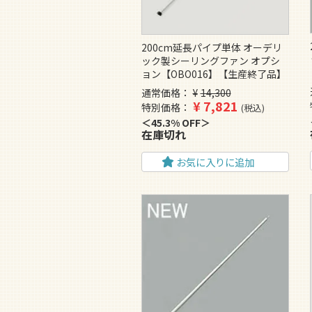
200cm延長パイプ単体 オーデリ
ック製シーリングファン オプシ
ョン【OBO016】【生産終了品】
通常価格
¥
14,300
¥
7,821
特別価格
税込
45.3% OFF
在庫切れ
お気に入りに追加