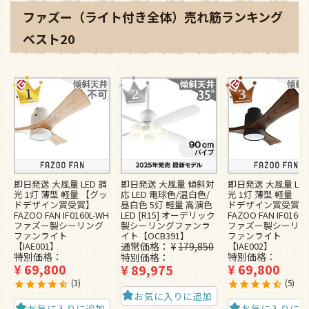
ファズー（ライト付き全体）売れ筋ランキング
ベスト20
即日発送 大風量 LED 調
即日発送 大風量 傾斜対
即日発送 大風量 LED
光 1灯 薄型 軽量 【グッ
応 LED 電球色/温白色/
光 1灯 薄型 軽量 【
ドデザイン賞受賞】
昼白色 5灯 軽量 高演色
ドデザイン賞受賞】
FAZOO FAN IF0160L-WH
LED [R15] オーデリック
FAZOO FAN IF0160L
ファズー製シーリング
製シーリングファンラ
ファズー製シーリン
ファンライト
イト【OCB391】
ファンライト
【IAE001】
通常価格
¥
179,850
【IAE002】
特別価格
特別価格
特別価格
¥
69,800
¥
69,800
¥
89,975
3
5
お気に入りに追加
お気に入りに追加
お気に入りに