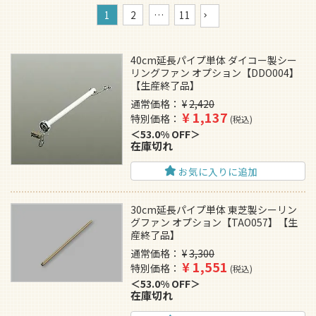
1
2
…
11
40cm延長パイプ単体 ダイコー製シー
リングファン オプション【DDO004】
【生産終了品】
通常価格
¥
2,420
¥
1,137
特別価格
税込
53.0% OFF
在庫切れ
お気に入りに追加
30cm延長パイプ単体 東芝製シーリン
グファン オプション【TAO057】【生
産終了品】
通常価格
¥
3,300
¥
1,551
特別価格
税込
53.0% OFF
在庫切れ