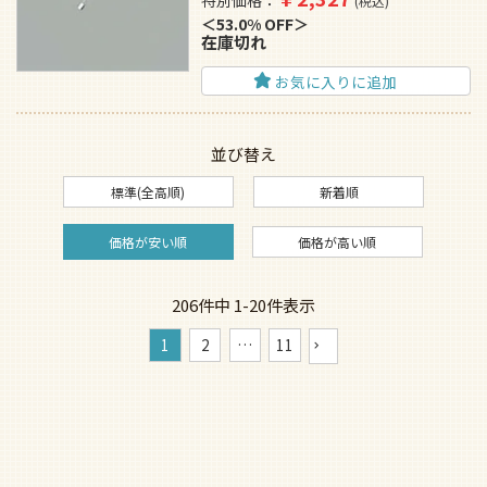
税込
53.0% OFF
在庫切れ
お気に入りに追加
並び替え
標準(全高順)
新着順
価格が安い順
価格が高い順
206
件中
1
-
20
件表示
1
2
…
11