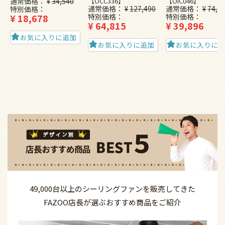
通常価格
¥
34,540
【OCC336】
【OIC046】
通常価格
¥
127,490
通常価格
¥
74,4
特別価格
¥
18,678
特別価格
特別価格
¥
64,815
¥
39,896
お気に入りに追加
お気に入りに追加
お気に入りに
49,000台以上の
シーリングファンを
販売してきた
FAZOO店長が選ぶ
おすすめ商品を
ご紹介