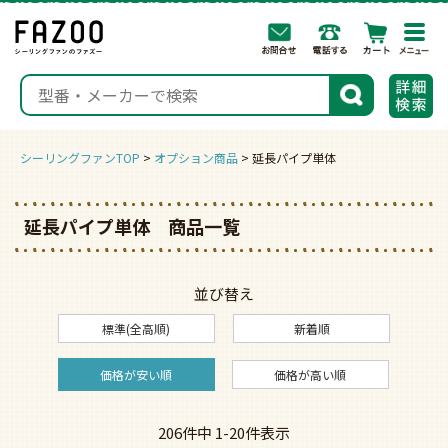
togg
navi
検索
シーリングファンTOP
オプション商品
延長パイプ単体
延長パイプ単体 商品一覧
並び替え
標準(全高順)
新着順
価格が安い順
価格が高い順
206
件中
1
-
20
件表示