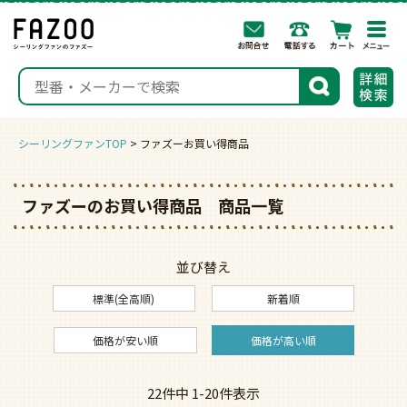
togg
navi
検索
シーリングファンTOP
ファズーお買い得商品
ファズーのお買い得商品 商品一覧
並び替え
標準(全高順)
新着順
価格が安い順
価格が高い順
22
件中
1
-
20
件表示