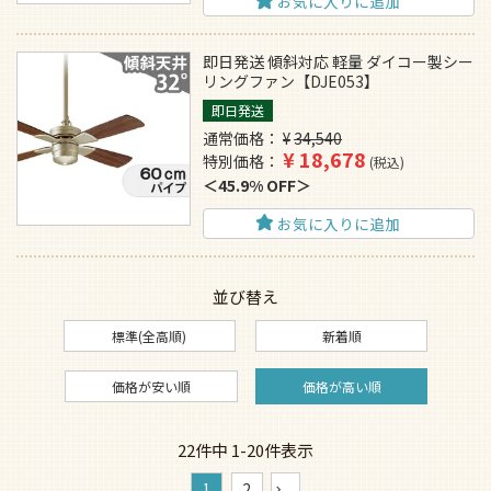
お気に入りに追加
即日発送 傾斜対応 軽量 ダイコー製シー
リングファン【DJE053】
即日発送
通常価格
¥
34,540
¥
18,678
特別価格
税込
45.9% OFF
お気に入りに追加
並び替え
標準(全高順)
新着順
価格が安い順
価格が高い順
22
件中
1
-
20
件表示
1
2