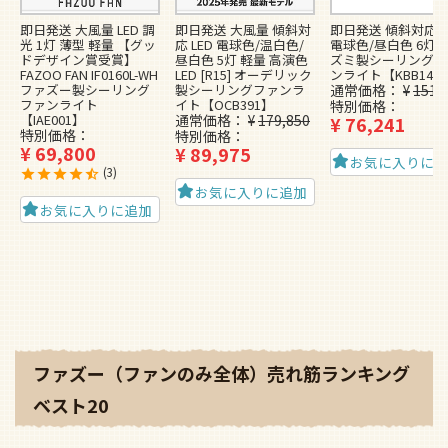
即日発送 大風量 LED 調
即日発送 大風量 傾斜対
即日発送 傾斜対応 L
光 1灯 薄型 軽量 【グッ
応 LED 電球色/温白色/
電球色/昼白色 6灯 
ドデザイン賞受賞】
昼白色 5灯 軽量 高演色
ズミ製シーリングフ
FAZOO FAN IF0160L-WH
LED [R15] オーデリック
ンライト【KBB148
ファズー製シーリング
製シーリングファンラ
通常価格
¥
151,
ファンライト
イト【OCB391】
特別価格
【IAE001】
通常価格
¥
179,850
¥
76,241
特別価格
特別価格
¥
69,800
¥
89,975
お気に入りに
3
お気に入りに追加
お気に入りに追加
ファズー（ファンのみ全体）売れ筋ランキング
ベスト20