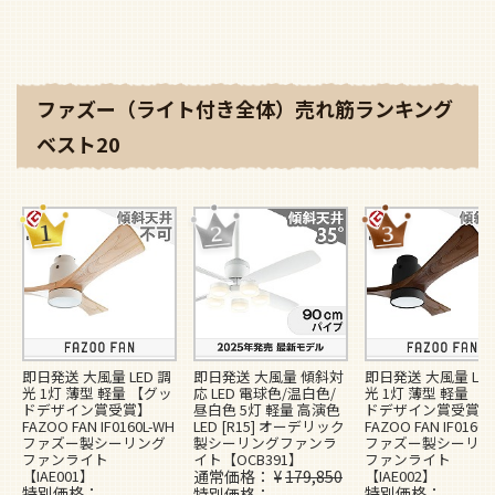
ファズー（ライト付き全体）売れ筋ランキング
ベスト20
即日発送 大風量 LED 調
即日発送 大風量 傾斜対
即日発送 大風量 LED
光 1灯 薄型 軽量 【グッ
応 LED 電球色/温白色/
光 1灯 薄型 軽量 【
ドデザイン賞受賞】
昼白色 5灯 軽量 高演色
ドデザイン賞受賞】
FAZOO FAN IF0160L-WH
LED [R15] オーデリック
FAZOO FAN IF0160L
ファズー製シーリング
製シーリングファンラ
ファズー製シーリン
ファンライト
イト【OCB391】
ファンライト
【IAE001】
通常価格
¥
179,850
【IAE002】
特別価格
特別価格
特別価格