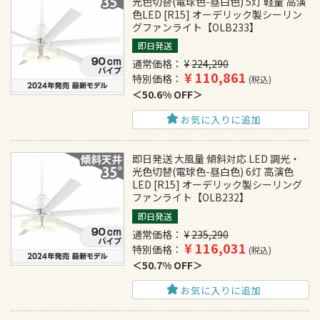
光色切替(電球色-昼白色) 5灯 軽量 高演
色LED [R15] オーデリック製シーリン
グファンライト【OLB233】
即日発送
通常価格
¥
224,290
¥
110,861
特別価格
税込
50.6% OFF
お気に入りに追加
即日発送 大風量 傾斜対応 LED 調光・
光色切替(電球色-昼白色) 6灯 高演色
LED [R15] オーデリック製シーリング
ファンライト【OLB232】
即日発送
通常価格
¥
235,290
¥
116,031
特別価格
税込
50.7% OFF
お気に入りに追加