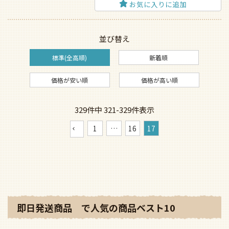
お気に入りに追加
並び替え
標準(全高順)
新着順
価格が安い順
価格が高い順
329
件中
321
-
329
件表示
1
…
16
17
即日発送商品 で人気の商品ベスト10