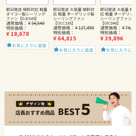
即日発送 傾斜対応 軽量
即日発送 大風量 傾斜対
即日発送 大風量 傾
ダイコー製シーリング
応 軽量 オーデリック製
応 軽量 オーデリッ
ファン【DJE049】
シーリングファン
シーリングファン
通常価格
¥
34,540
【OCC336】
【OIC046】
通常価格
¥
127,490
通常価格
¥
74,4
特別価格
¥
18,678
特別価格
特別価格
¥
64,815
¥
39,896
お気に入りに追加
お気に入りに追加
お気に入りに