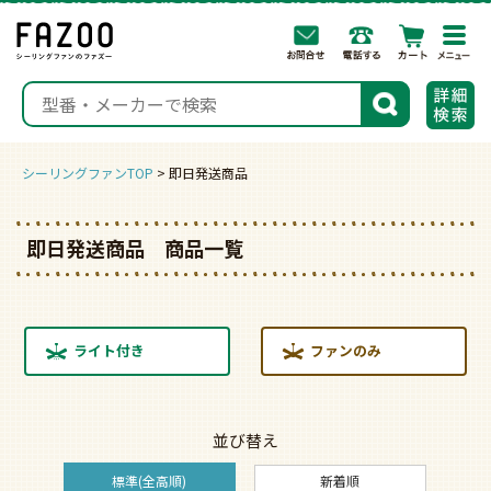
togg
navi
検索
シーリングファンTOP
即日発送商品
即日発送商品 商品一覧
ライト付き
ファンのみ
並び替え
標準(全高順)
新着順