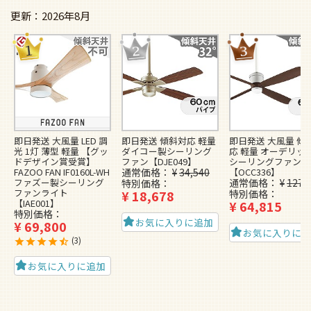
2026年8月
即日発送 大風量 LED 調
即日発送 傾斜対応 軽量
即日発送 大風量 傾
光 1灯 薄型 軽量 【グッ
ダイコー製シーリング
応 軽量 オーデリッ
ドデザイン賞受賞】
ファン【DJE049】
シーリングファン
FAZOO FAN IF0160L-WH
通常価格
¥
34,540
【OCC336】
ファズー製シーリング
通常価格
¥
127,
特別価格
ファンライト
¥
18,678
特別価格
【IAE001】
¥
64,815
特別価格
お気に入りに追加
¥
69,800
お気に入りに
3
お気に入りに追加