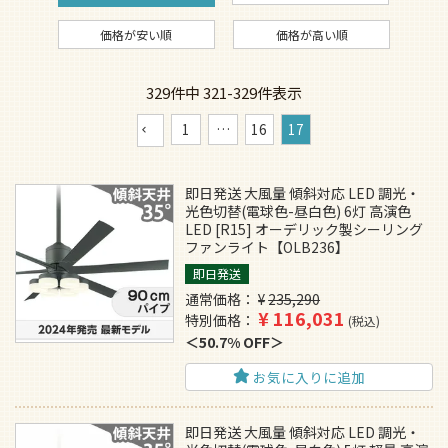
価格が安い順
価格が高い順
329
件中
321
-
329
件表示
1
…
16
17
即日発送 大風量 傾斜対応 LED 調光・
光色切替(電球色-昼白色) 6灯 高演色
LED [R15] オーデリック製シーリング
ファンライト【OLB236】
即日発送
通常価格
¥
235,290
¥
116,031
特別価格
税込
50.7% OFF
お気に入りに追加
即日発送 大風量 傾斜対応 LED 調光・