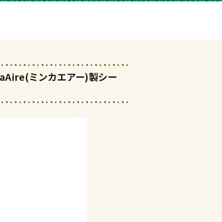
nkaAire(ミンカエアー)製シー