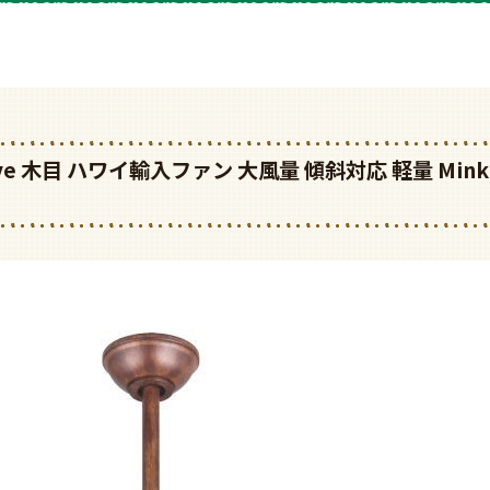
K,Wave 木目 ハワイ輸入ファン 大風量 傾斜対応 軽量 Mi