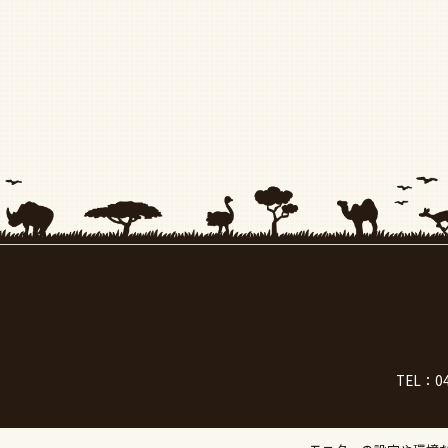
TEL：
0