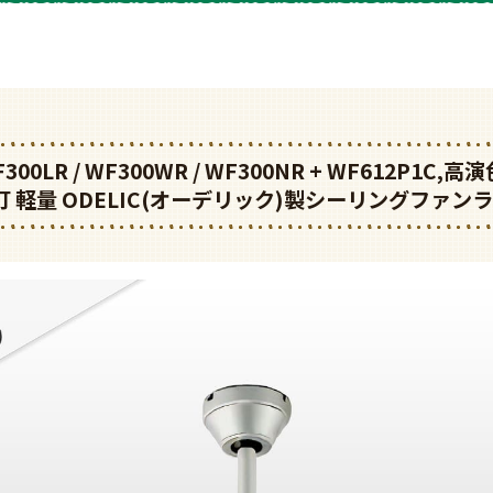
WF300LR / WF300WR / WF300NR + WF612P1C,
5灯 軽量 ODELIC(オーデリック)製シーリングファン