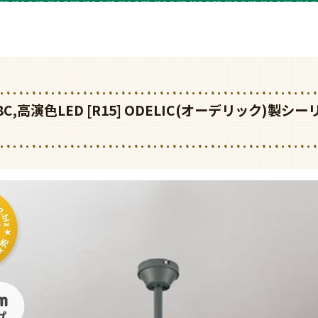
WF738C,高演色LED [R15] ODELIC(オーデリック