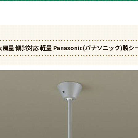
K015 大風量 傾斜対応 軽量 Panasonic(パナソニック)