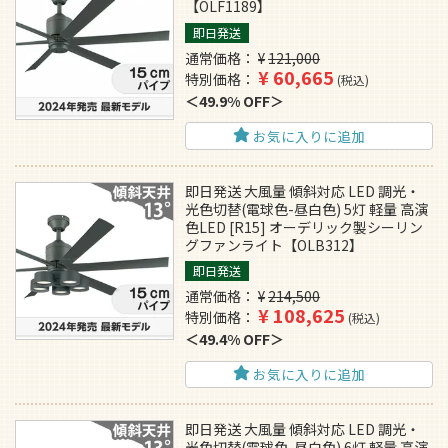
【OLF1189】
即日発送
通常価格
¥
121,000
¥
60,665
特別価格
税込
49.9% OFF
お気に入りに追加
即日発送 大風量 傾斜対応 LED 調光・
光色切替(電球色-昼白色) 5灯 軽量 高演
色LED [R15] オーデリック製シーリン
グファンライト【OLB312】
即日発送
通常価格
¥
214,500
¥
108,625
特別価格
税込
49.4% OFF
お気に入りに追加
即日発送 大風量 傾斜対応 LED 調光・
光色切替(電球色-昼白色) 6灯 軽量 高演