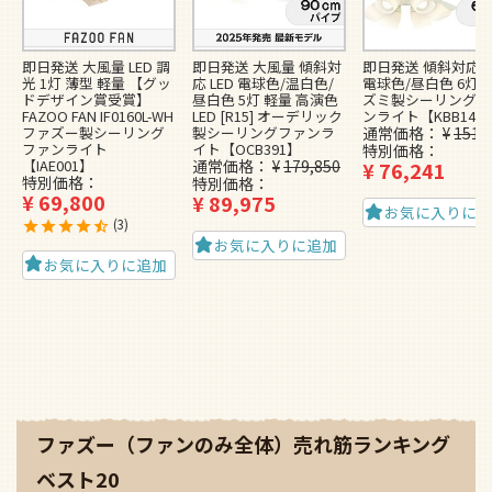
即日発送 大風量 LED 調
即日発送 大風量 傾斜対
即日発送 傾斜対応 L
光 1灯 薄型 軽量 【グッ
応 LED 電球色/温白色/
電球色/昼白色 6灯 
ドデザイン賞受賞】
昼白色 5灯 軽量 高演色
ズミ製シーリングフ
FAZOO FAN IF0160L-WH
LED [R15] オーデリック
ンライト【KBB148
ファズー製シーリング
製シーリングファンラ
通常価格
¥
151,
ファンライト
イト【OCB391】
特別価格
【IAE001】
通常価格
¥
179,850
¥
76,241
特別価格
特別価格
¥
69,800
¥
89,975
お気に入りに
3
お気に入りに追加
お気に入りに追加
ファズー（ファンのみ全体）売れ筋ランキング
ベスト20