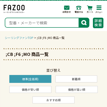
togg
navi
検索
シーリングファンTOP
;CB ;F6 ;MO 商品一覧
;CB ;F6 ;MO 商品一覧
並び替え
標準(全高順)
新着順
価格が安い順
価格が高い順
おすすめ順