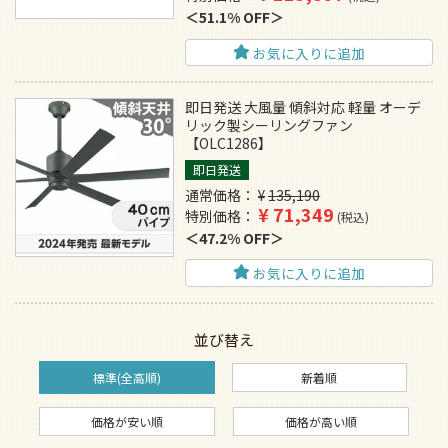
51.1% OFF
お気に入りに追加
即日発送 大風量 傾斜対応 軽量 オーデ
リック製シーリングファン
【OLC1286】
即日発送
通常価格
¥
135,190
¥
71,349
特別価格
税込
47.2% OFF
お気に入りに追加
並び替え
標準(全高順)
新着順
価格が安い順
価格が高い順