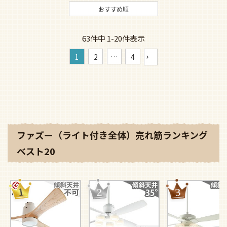
おすすめ順
63
件中
1
-
20
件表示
1
2
…
4
ファズー（ライト付き全体）売れ筋ランキング
ベスト20