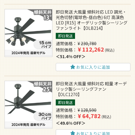
即日発送 大風量 傾斜対応 LED 調光・
光色切替(電球色-昼白色) 6灯 高演色
LED [R15] オーデリック製シーリング
ファンライト【OLB214】
即日発送
通常価格
¥
230,780
¥
112,262
特別価格
税込
51.4% OFF
お気に入りに追加
即日発送 大風量 傾斜対応 軽量 オーデ
リック製シーリングファン
【OLC1270】
即日発送
通常価格
¥
128,590
¥
64,782
特別価格
税込
49.6% OFF
お気に入りに追加