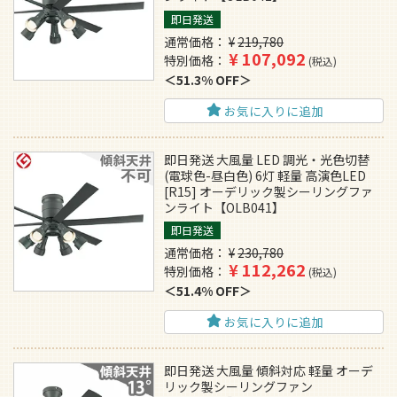
即日発送
通常価格
¥
219,780
¥
107,092
特別価格
税込
51.3% OFF
お気に入りに追加
即日発送 大風量 LED 調光・光色切替
(電球色-昼白色) 6灯 軽量 高演色LED
[R15] オーデリック製シーリングファ
ンライト【OLB041】
即日発送
通常価格
¥
230,780
¥
112,262
特別価格
税込
51.4% OFF
お気に入りに追加
即日発送 大風量 傾斜対応 軽量 オーデ
リック製シーリングファン