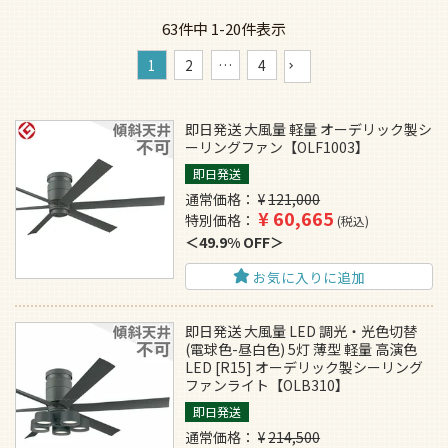
63
件中
1
-
20
件表示
1
2
…
4
即日発送 大風量 軽量 オーデリック製シ
ーリングファン【OLF1003】
即日発送
通常価格
¥
121,000
¥
60,665
特別価格
税込
49.9% OFF
お気に入りに追加
即日発送 大風量 LED 調光・光色切替
(電球色-昼白色) 5灯 薄型 軽量 高演色
LED [R15] オーデリック製シーリング
ファンライト【OLB310】
即日発送
通常価格
¥
214,500