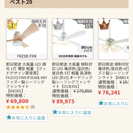
ベスト20
即日発送 大風量 LED 調
即日発送 大風量 傾斜対
即日発送 傾斜対応 L
光 1灯 薄型 軽量 【グッ
応 LED 電球色/温白色/
電球色/昼白色 6灯 
ドデザイン賞受賞】
昼白色 5灯 軽量 高演色
ズミ製シーリングフ
FAZOO FAN IF0160L-WH
LED [R15] オーデリック
ンライト【KBB148
ファズー製シーリング
製シーリングファンラ
通常価格
¥
151,
ファンライト
イト【OCB391】
特別価格
【IAE001】
通常価格
¥
179,850
¥
76,241
特別価格
特別価格
¥
69,800
¥
89,975
お気に入りに
3
お気に入りに追加
お気に入りに追加