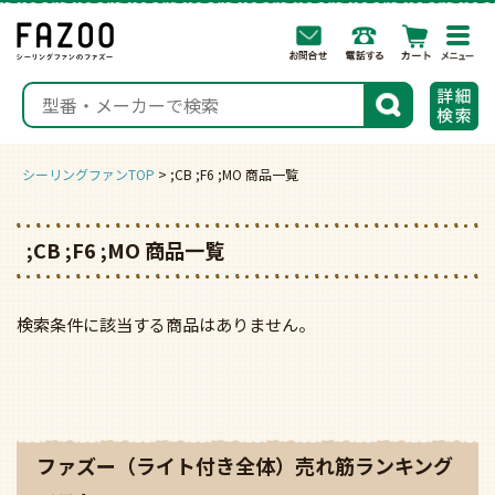
togg
navi
検索
シーリングファンTOP
;CB ;F6 ;MO 商品一覧
;CB ;F6 ;MO 商品一覧
検索条件に該当する商品はありません。
ファズー（ライト付き全体）売れ筋ランキング