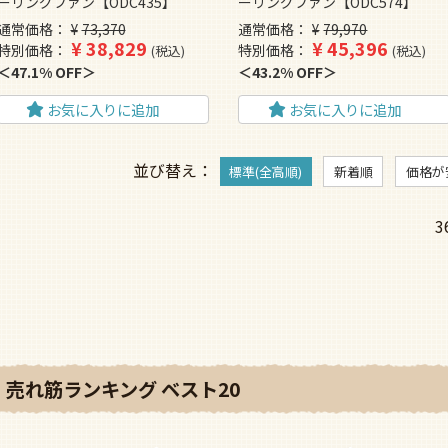
ーリングファン【ODC435】
ーリングファン【ODC574】
通常価格
¥
73,370
通常価格
¥
79,970
¥
38,829
¥
45,396
特別価格
特別価格
税込
税込
47.1% OFF
43.2% OFF
お気に入りに追加
お気に入りに追加
並び替え
標準(全高順)
新着順
価格が
3
売れ筋ランキング ベスト20