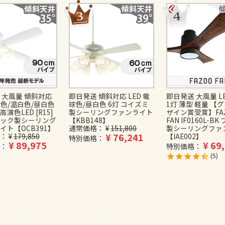
 大風量 傾斜対応
即日発送 傾斜対応 LED 電
即日発送 大風量 L
球色/温白色/昼白色
球色/昼白色 6灯 コイズミ
1灯 薄型 軽量 【
高演色LED [R15]
製シーリングファンライト
ザイン賞受賞】FA
ック製シーリング
【KBB148】
FAN IF0160L-B
イト【OCB391】
通常価格
¥
151,800
製シーリングファ
¥
76,241
¥
179,850
【IAE002】
特別価格
¥
89,975
¥
69
特別価格
5