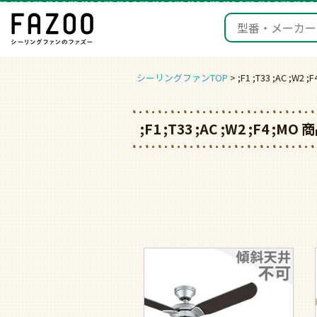
シーリングファンTOP
;F1 ;T33 ;AC ;W2
;F1 ;T33 ;AC ;W2 ;F4 ;M