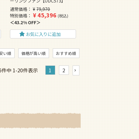
ーリングファン【ODC573】
通常価格
¥
79,970
¥
45,396
特別価格
税込
43.2% OFF
お気に入りに追加
安い順
価格が高い順
おすすめ順
6
件中
1
-
20
件表示
1
2