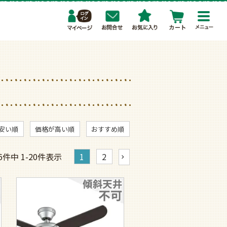
toggl
navig
安い順
価格が高い順
おすすめ順
6
件中
1
-
20
件表示
1
2