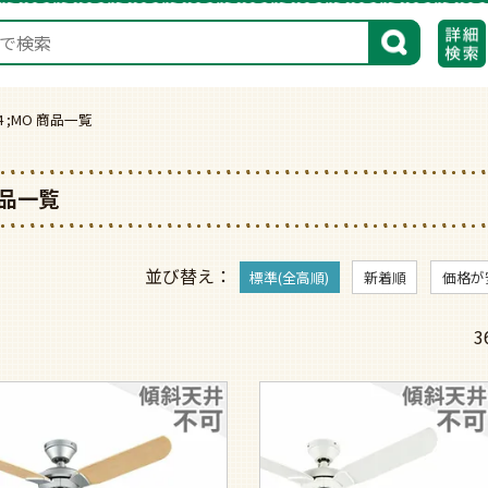
検索
 ;F4 ;MO 商品一覧
O 商品一覧
並び替え
標準(全高順)
新着順
価格が
3