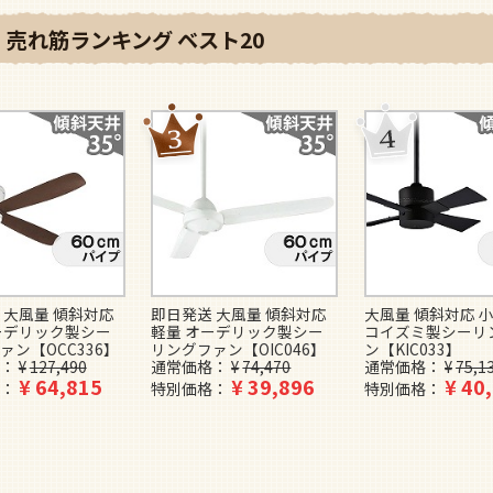
売れ筋ランキング ベスト20
 大風量 傾斜対応
即日発送 大風量 傾斜対応
大風量 傾斜対応 小
ーデリック製シー
軽量 オーデリック製シー
コイズミ製シーリ
ァン【OCC336】
リングファン【OIC046】
ン【KIC033】
¥
127,490
通常価格
¥
74,470
通常価格
¥
75,1
¥
64,815
¥
39,896
¥
40
特別価格
特別価格