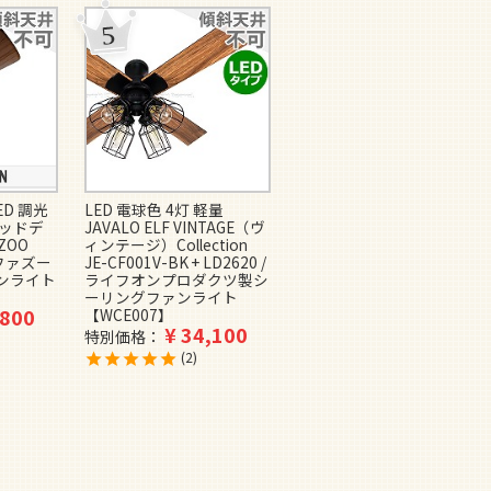
ED 調光
LED 電球色 4灯 軽量
即日発送 LED 調光・光色
グッドデ
JAVALO ELF VINTAGE（ヴ
切替(電球色-昼白色) 1灯 薄
ZOO
ィンテージ）Collection
型 小型 軽量 ミストラル
K ファズー
JE-CF001V-BK + LD2620 /
(Mistral European Ceiling
ンライト
ライフオンプロダクツ製シ
Fan)MAN-MISTRAL-
ーリングファンライト
WH/NA7803 マントラ製シ
,800
【WCE007】
ーリングファンライト
¥
34,100
【MAAE003】
特別価格
¥
105,000
特別価格
2
1