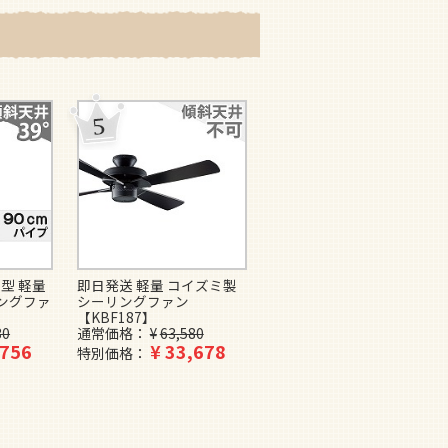
型 軽量
即日発送 軽量 コイズミ製
即日発送 傾斜対応 軽量 ダ
ングファ
シーリングファン
イコー製シーリングファン
【KBF187】
【DJE054】
30
通常価格
¥
63,580
通常価格
¥
34,540
,756
¥
33,678
¥
18,678
特別価格
特別価格