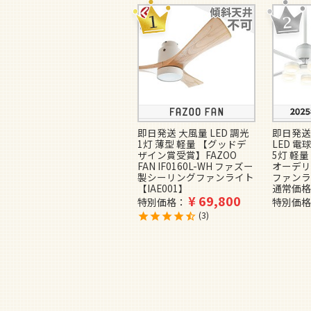
即日発送 大風量 LED 調光
即日発送
1灯 薄型 軽量 【グッドデ
LED 電
ザイン賞受賞】FAZOO
5灯 軽量 
FAN IF0160L-WH ファズー
オーデリ
製シーリングファンライト
ファンラ
【IAE001】
通常価格
¥
69,800
特別価格
特別価格
3