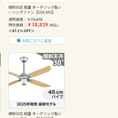
傾斜対応 軽量 オーデリック製シ
ーリングファン【ODC443】
通常価格
¥
73,370
¥
38,829
特別価格
税込
47.1% OFF
お気に入りに追加
傾斜対応 軽量 オーデリック製シ