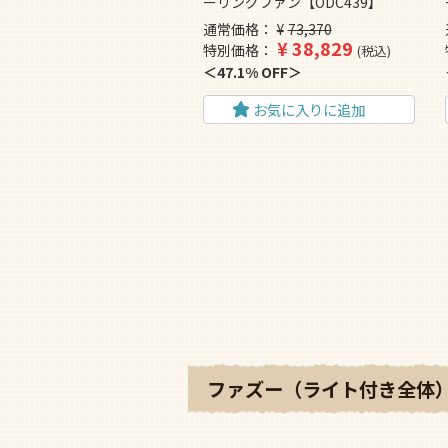
ーリングファン【ODC439】
通常価格
¥
73,370
¥
38,829
特別価格
税込
47.1% OFF
お気に入りに追加
ファズー（ライト付き全体）