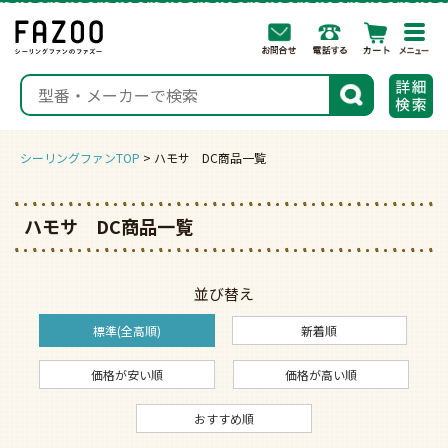
togg
navi
検索
シーリングファンTOP
ハモサ DC商品一覧
ハモサ DC商品一覧
並び替え
標準(全高順)
新着順
価格が安い順
価格が高い順
おすすめ順