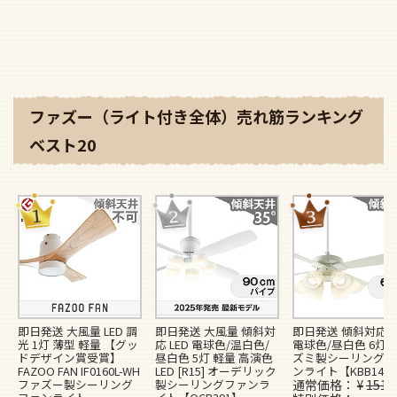
ファズー（ライト付き全体）売れ筋ランキング
ベスト20
即日発送 大風量 LED 調
即日発送 大風量 傾斜対
即日発送 傾斜対応 L
光 1灯 薄型 軽量 【グッ
応 LED 電球色/温白色/
電球色/昼白色 6灯 
ドデザイン賞受賞】
昼白色 5灯 軽量 高演色
ズミ製シーリングフ
FAZOO FAN IF0160L-WH
LED [R15] オーデリック
ンライト【KBB148
ファズー製シーリング
製シーリングファンラ
通常価格
¥
151,