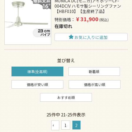
MONICA DC(モニカ)アイボリーCF-
004DCIV ハモサ製シーリングファン
【HBF010】【生産終了品】
¥
31,900
特別価格
税込
在庫切れ
お気に入りに追加
並び替え
標準(全高順)
新着順
価格が安い順
価格が高い順
おすすめ順
25
件中
21
-
25
件表示
1
2