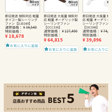
即日発送 傾斜対応 軽量
即日発送 大風量 傾斜対
即日発送 大風量 傾
ダイコー製シーリング
応 軽量 オーデリック製
応 軽量 オーデリッ
ファン【DJE049】
シーリングファン
シーリングファン
通常価格
¥
34,540
【OCC336】
【OIC046】
通常価格
¥
127,490
通常価格
¥
74,4
特別価格
¥
18,678
特別価格
特別価格
¥
64,815
¥
39,896
お気に入りに追加
お気に入りに追加
お気に入りに