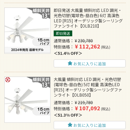
即日発送 大風量 傾斜対応 LED 調光・
光色切替(電球色-昼白色) 6灯 高演色
LED [R15] オーデリック製シーリング
ファンライト【OLB210】
即日発送
通常価格
¥
230,780
¥
112,262
特別価格
税込
51.4% OFF
お気に入りに追加
大風量 傾斜対応 LED 調光・光色切替
(電球色-昼白色) 5灯 軽量 高演色LED
[R15] オーデリック製シーリングファ
ンライト【OLB050】
通常価格
¥
219,780
¥
107,092
特別価格
税込
51.3% OFF
お気に入りに追加