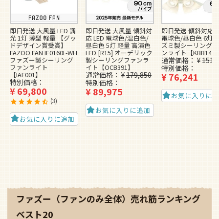
即日発送 大風量 LED 調
即日発送 大風量 傾斜対
即日発送 傾斜対応 L
光 1灯 薄型 軽量 【グッ
応 LED 電球色/温白色/
電球色/昼白色 6灯 
ドデザイン賞受賞】
昼白色 5灯 軽量 高演色
ズミ製シーリングフ
FAZOO FAN IF0160L-WH
LED [R15] オーデリック
ンライト【KBB148
ファズー製シーリング
製シーリングファンラ
通常価格
¥
151,
ファンライト
イト【OCB391】
特別価格
【IAE001】
通常価格
¥
179,850
¥
76,241
特別価格
特別価格
¥
69,800
¥
89,975
お気に入りに
3
お気に入りに追加
お気に入りに追加
ファズー（ファンのみ全体）売れ筋ランキング
ベスト20