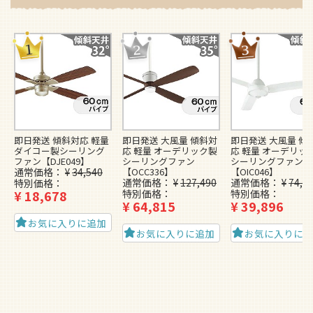
即日発送 傾斜対応 軽量
即日発送 大風量 傾斜対
即日発送 大風量 傾
ダイコー製シーリング
応 軽量 オーデリック製
応 軽量 オーデリッ
ファン【DJE049】
シーリングファン
シーリングファン
通常価格
¥
34,540
【OCC336】
【OIC046】
通常価格
¥
127,490
通常価格
¥
74,4
特別価格
¥
18,678
特別価格
特別価格
¥
64,815
¥
39,896
お気に入りに追加
お気に入りに追加
お気に入りに