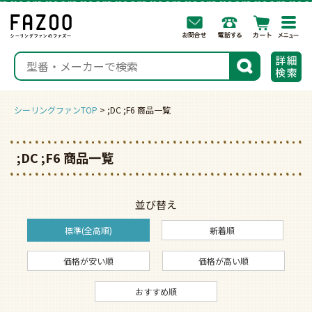
togg
navi
検索
シーリングファンTOP
;DC ;F6 商品一覧
;DC ;F6 商品一覧
並び替え
標準(全高順)
新着順
価格が安い順
価格が高い順
おすすめ順