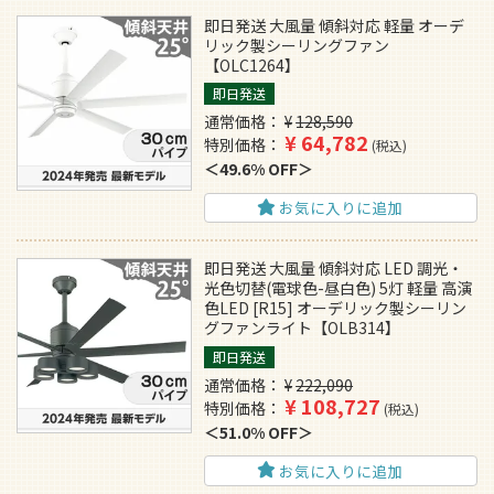
即日発送 大風量 傾斜対応 軽量 オーデ
リック製シーリングファン
【OLC1264】
即日発送
通常価格
¥
128,590
¥
64,782
特別価格
税込
49.6% OFF
お気に入りに追加
即日発送 大風量 傾斜対応 LED 調光・
光色切替(電球色-昼白色) 5灯 軽量 高演
色LED [R15] オーデリック製シーリン
グファンライト【OLB314】
即日発送
通常価格
¥
222,090
¥
108,727
特別価格
税込
51.0% OFF
お気に入りに追加