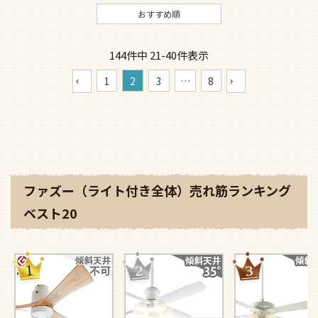
おすすめ順
144
件中
21
-
40
件表示
1
2
3
…
8
ファズー（ライト付き全体）売れ筋ランキング
ベスト20