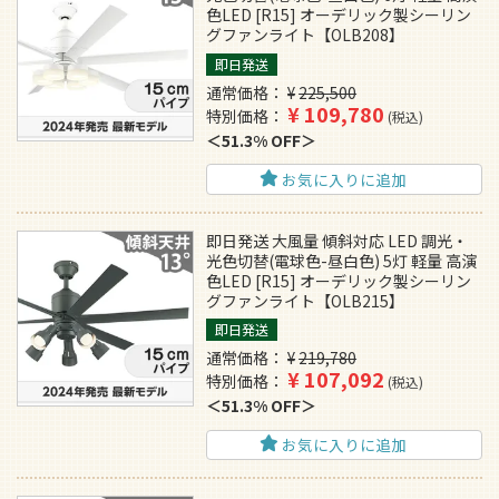
色LED [R15] オーデリック製シーリン
グファンライト【OLB208】
即日発送
通常価格
¥
225,500
¥
109,780
特別価格
税込
51.3% OFF
お気に入りに追加
即日発送 大風量 傾斜対応 LED 調光・
光色切替(電球色-昼白色) 5灯 軽量 高演
色LED [R15] オーデリック製シーリン
グファンライト【OLB215】
即日発送
通常価格
¥
219,780
¥
107,092
特別価格
税込
51.3% OFF
お気に入りに追加