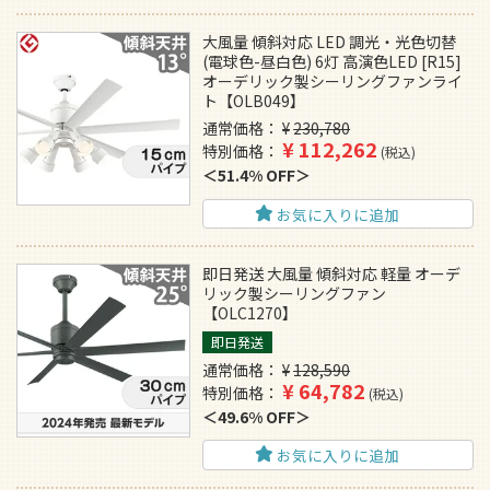
大風量 傾斜対応 LED 調光・光色切替
(電球色-昼白色) 6灯 高演色LED [R15]
オーデリック製シーリングファンライ
ト【OLB049】
通常価格
¥
230,780
¥
112,262
特別価格
税込
51.4% OFF
お気に入りに追加
即日発送 大風量 傾斜対応 軽量 オーデ
リック製シーリングファン
【OLC1270】
即日発送
通常価格
¥
128,590
¥
64,782
特別価格
税込
49.6% OFF
お気に入りに追加