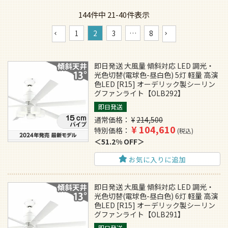
144
件中
21
-
40
件表示
1
2
3
…
8
即日発送 大風量 傾斜対応 LED 調光・
光色切替(電球色-昼白色) 5灯 軽量 高演
色LED [R15] オーデリック製シーリン
グファンライト【OLB292】
即日発送
通常価格
¥
214,500
¥
104,610
特別価格
税込
51.2% OFF
お気に入りに追加
即日発送 大風量 傾斜対応 LED 調光・
光色切替(電球色-昼白色) 6灯 軽量 高演
色LED [R15] オーデリック製シーリン
グファンライト【OLB291】
即日発送