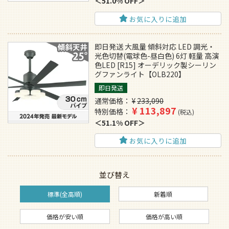
51.0% OFF
お気に入りに追加
即日発送 大風量 傾斜対応 LED 調光・
光色切替(電球色-昼白色) 6灯 軽量 高演
色LED [R15] オーデリック製シーリン
グファンライト【OLB220】
即日発送
通常価格
¥
233,090
¥
113,897
特別価格
税込
51.1% OFF
お気に入りに追加
並び替え
標準(全高順)
新着順
価格が安い順
価格が高い順