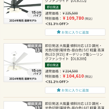
グファンライト【OLB212】
即日発送
通常価格
¥
225,500
¥
109,780
特別価格
税込
51.3% OFF
お気に入りに追加
即日発送 大風量 傾斜対応 LED 調光・
光色切替(電球色-昼白色) 5灯 軽量 高演
色LED [R15] オーデリック製シーリン
グファンライト【OLB209】
即日発送
通常価格
¥
214,500
¥
104,610
特別価格
税込
51.2% OFF
お気に入りに追加
即日発送 大風量 傾斜対応 LED 調光・
光色切替(電球色-昼白色) 6灯 軽量 高演