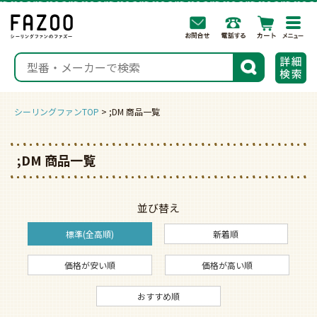
togg
navi
検索
シーリングファンTOP
;DM 商品一覧
;DM 商品一覧
並び替え
標準(全高順)
新着順
価格が安い順
価格が高い順
おすすめ順