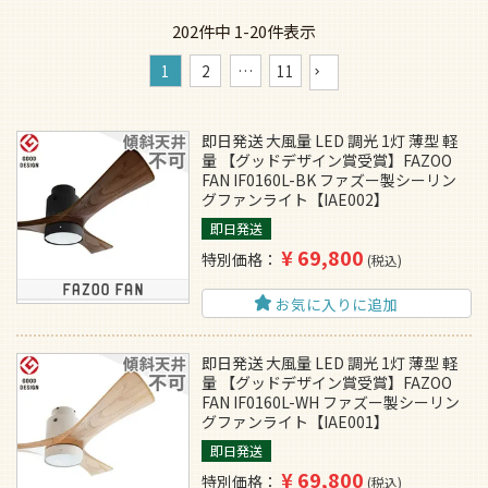
202
件中
1
-
20
件表示
1
2
…
11
即日発送 大風量 LED 調光 1灯 薄型 軽
量 【グッドデザイン賞受賞】FAZOO
FAN IF0160L-BK ファズー製シーリン
グファンライト【IAE002】
即日発送
¥
69,800
特別価格
税込
お気に入りに追加
即日発送 大風量 LED 調光 1灯 薄型 軽
量 【グッドデザイン賞受賞】FAZOO
FAN IF0160L-WH ファズー製シーリン
グファンライト【IAE001】
即日発送
¥
69,800
特別価格
税込