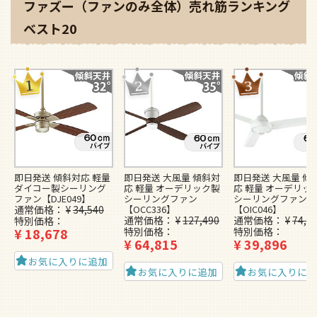
ファズー（ファンのみ全体）売れ筋ランキング
ベスト20
即日発送 傾斜対応 軽量
即日発送 大風量 傾斜対
即日発送 大風量 傾
ダイコー製シーリング
応 軽量 オーデリック製
応 軽量 オーデリッ
ファン【DJE049】
シーリングファン
シーリングファン
通常価格
¥
34,540
【OCC336】
【OIC046】
通常価格
¥
127,490
通常価格
¥
74,4
特別価格
¥
18,678
特別価格
特別価格
¥
64,815
¥
39,896
お気に入りに追加
お気に入りに追加
お気に入りに