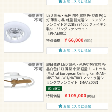
お気に入りに追加
LED 調光・光色切替(電球色-昼白色) 1
灯 薄型 小型 軽量 健光浴シーリングフ
ァンライト0422BE784000 ファイテン
製シーリングファンライト
【PHAE001】
¥
66,000
特別価格
税込
お気に入りに追加
即日発送 LED 調光・光色切替(電球色-
昼白色) 1灯 薄型 小型 軽量 ミストラル
(Mistral European Ceiling Fan)MAN-
MISTRAL-WH/NA7803 マントラ製シー
リングファンライト【MAAE003】
即日発送
¥
105,000
特別価格
税込
お気に入りに追加