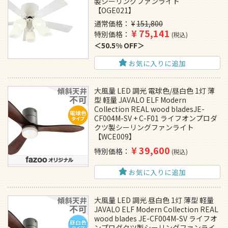
製シーリングファンライト
【OGE021】
通常価格
¥
151,800
¥
75,141
特別価格
税込
50.5% OFF
お気に入りに追加
大風量 LED 調光 電球色/昼白色 1灯 薄
型 軽量 JAVALO ELF Modern
Collection REAL wood bladesJE-
CF004M-SV + C-F01 ライフオンプロダ
クツ製シーリングファンライト
【WCE009】
¥
39,600
特別価格
税込
お気に入りに追加
大風量 LED 調光 昼白色 1灯 薄型 軽量
JAVALO ELF Modern Collection REAL
wood blades JE-CF004M-SV ライフオ
ンプロダクツ製シーリングファンライ