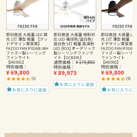
即日発送 大風量 LED 調
即日発送 大風量 傾斜対
即日発送 大風量 LED
光 1灯 薄型 軽量 【グッ
応 LED 電球色/温白色/
光 1灯 薄型 軽量 【
ドデザイン賞受賞】
昼白色 5灯 軽量 高演色
ドデザイン賞受賞】
FAZOO FAN IF0160L-WH
LED [R15] オーデリック
FAZOO FAN IF0160L
ファズー製シーリング
製シーリングファンラ
ファズー製シーリン
ファンライト
イト【OCB391】
ファンライト
【IAE001】
通常価格
¥
179,850
【IAE002】
特別価格
特別価格
特別価格
¥
69,800
¥
69,800
¥
89,975
3
5
お気に入りに追加
お気に入りに追加
お気に入りに