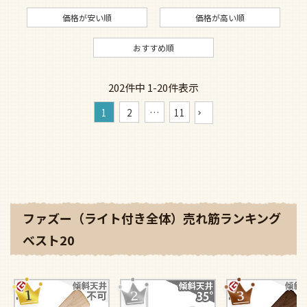
価格が安い順
価格が高い順
おすすめ順
202
件中
1
-
20
件表示
1
2
…
11
ファズー（ライト付き全体）売れ筋ランキング
ベスト20