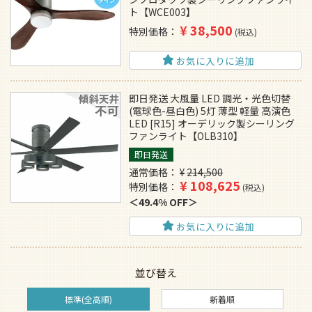
ト【WCE003】
¥
38,500
特別価格
税込
お気に入りに追加
即日発送 大風量 LED 調光・光色切替
(電球色-昼白色) 5灯 薄型 軽量 高演色
LED [R15] オーデリック製シーリング
ファンライト【OLB310】
即日発送
通常価格
¥
214,500
¥
108,625
特別価格
税込
49.4% OFF
お気に入りに追加
並び替え
標準(全高順)
新着順