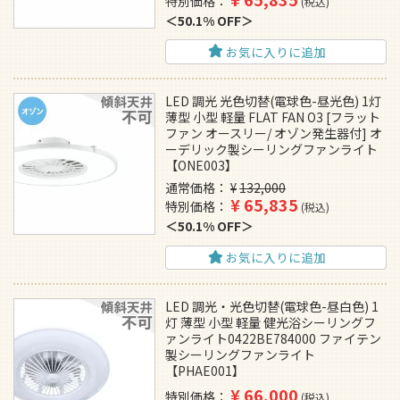
特別価格
税込
50.1% OFF
お気に入りに追加
LED 調光 光色切替(電球色-昼光色) 1灯
薄型 小型 軽量 FLAT FAN O3 [フラット
ファン オースリー/ オゾン発生器付] オ
ーデリック製シーリングファンライト
【ONE003】
通常価格
¥
132,000
¥
65,835
特別価格
税込
50.1% OFF
お気に入りに追加
LED 調光・光色切替(電球色-昼白色) 1
灯 薄型 小型 軽量 健光浴シーリングフ
ァンライト0422BE784000 ファイテン
製シーリングファンライト
【PHAE001】
¥
66,000
特別価格
税込