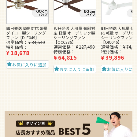
即日発送 傾斜対応 軽量
即日発送 大風量 傾斜対
即日発送 大風量 傾
ダイコー製シーリング
応 軽量 オーデリック製
応 軽量 オーデリッ
ファン【DJE049】
シーリングファン
シーリングファン
通常価格
¥
34,540
【OCC336】
【OIC046】
通常価格
¥
127,490
通常価格
¥
74,4
特別価格
¥
18,678
特別価格
特別価格
¥
64,815
¥
39,896
お気に入りに追加
お気に入りに追加
お気に入りに