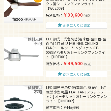
クツ製シーリングファンライト
【WCE009】
¥
39,600
特別価格
税込
お気に入りに追加
LED 調光・光色切替(電球色-昼白色-昼
白色) 1灯 薄型 軽量 NEIL CEILING
FAN(ニール シーリングファン)CF-
008SV ハモサ製シーリングファンライ
ト【HDE001】
¥
49,500
特別価格
税込
お気に入りに追加
LED 調光 光色切替(電球色-昼光色) 1灯
薄型 小型 軽量 FLAT FAN [フラットフ
ァン] オーデリック製シーリングファン
ライト【ONE002】
通常価格
¥
115,280