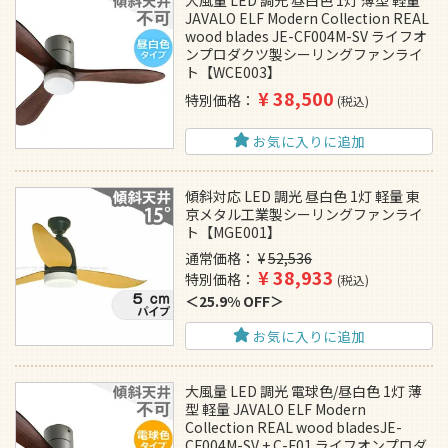
JAVALO ELF Modern Collection REAL
wood blades JE-CF004M-SV ライフオ
ンプロダクツ製シーリングファンライ
ト【WCE003】
¥
38,500
特別価格
税込
お気に入りに追加
傾斜対応 LED 調光 昼白色 1灯 軽量 東
京メタル工業製シーリングファンライ
ト【MGE001】
通常価格
¥
52,536
¥
38,933
特別価格
税込
25.9% OFF
お気に入りに追加
大風量 LED 調光 電球色/昼白色 1灯 薄
型 軽量 JAVALO ELF Modern
Collection REAL wood bladesJE-
CF004M-SV + C-F01 ライフオンプロダ