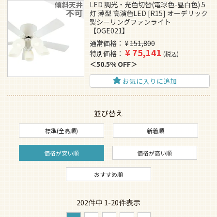
LED 調光・光色切替(電球色-昼白色) 5
灯 薄型 高演色LED [R15] オーデリック
製シーリングファンライト
【OGE021】
通常価格
¥
151,800
¥
75,141
特別価格
税込
50.5% OFF
お気に入りに追加
並び替え
標準(全高順)
新着順
価格が安い順
価格が高い順
おすすめ順
202
件中
1
-
20
件表示