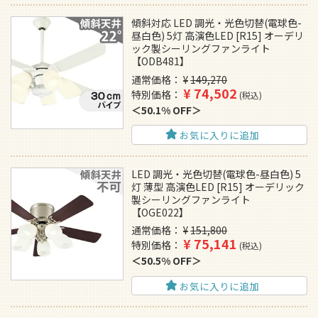
傾斜対応 LED 調光・光色切替(電球色-
昼白色) 5灯 高演色LED [R15] オーデリ
ック製シーリングファンライト
【ODB481】
通常価格
¥
149,270
¥
74,502
特別価格
税込
50.1% OFF
お気に入りに追加
LED 調光・光色切替(電球色-昼白色) 5
灯 薄型 高演色LED [R15] オーデリック
製シーリングファンライト
【OGE022】
通常価格
¥
151,800
¥
75,141
特別価格
税込
50.5% OFF
お気に入りに追加