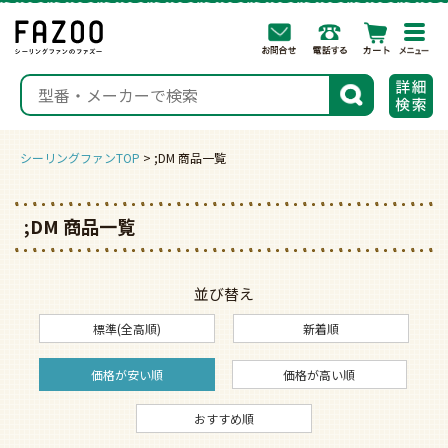
togg
navi
検索
シーリングファンTOP
;DM 商品一覧
;DM 商品一覧
並び替え
標準(全高順)
新着順
価格が安い順
価格が高い順
おすすめ順