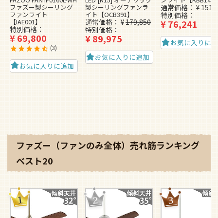
ファズー製シーリング
製シーリングファンラ
通常価格
¥
151,
ファンライト
イト【OCB391】
特別価格
【IAE001】
通常価格
¥
179,850
¥
76,241
特別価格
特別価格
¥
69,800
¥
89,975
お気に入りに
3
お気に入りに追加
お気に入りに追加
ファズー（ファンのみ全体）売れ筋ランキング
ベスト20