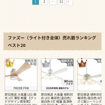
1
2
…
11
ファズー（ライト付き全体）売れ筋ランキング
ベスト20
即日発送 大風量 LED 調
即日発送 大風量 傾斜対
即日発送 傾斜対応 L
光 1灯 薄型 軽量 【グッ
応 LED 電球色/温白色/
電球色/昼白色 6灯 
ドデザイン賞受賞】
昼白色 5灯 軽量 高演色
ズミ製シーリングフ
FAZOO FAN IF0160L-WH
LED [R15] オーデリック
ンライト【KBB148