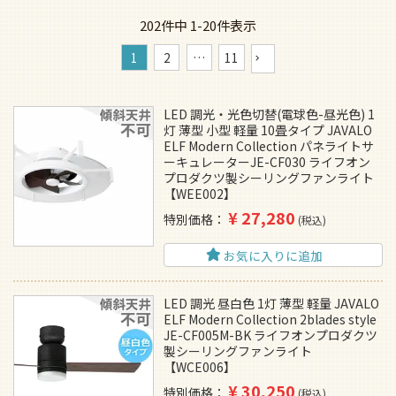
202
件中
1
-
20
件表示
1
2
…
11
LED 調光・光色切替(電球色-昼光色) 1
灯 薄型 小型 軽量 10畳タイプ JAVALO
ELF Modern Collection パネライトサ
ーキュレーターJE-CF030 ライフオン
プロダクツ製シーリングファンライト
【WEE002】
¥
27,280
特別価格
税込
お気に入りに追加
LED 調光 昼白色 1灯 薄型 軽量 JAVALO
ELF Modern Collection 2blades style
JE-CF005M-BK ライフオンプロダクツ
製シーリングファンライト
【WCE006】
¥
30,250
特別価格
税込