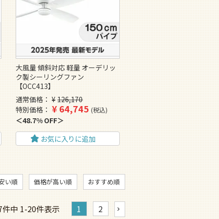
大風量 傾斜対応 軽量 オーデリッ
ク製シーリングファン
【OCC413】
通常価格
¥
126,170
¥
64,745
特別価格
税込
48.7% OFF
お気に入りに追加
安い順
価格が高い順
おすすめ順
7
件中
1
-
20
件表示
1
2