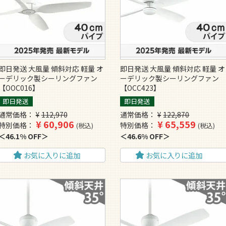
即日発送 大風量 傾斜対応 軽量 オ
即日発送 大風量 傾斜対応 軽量 オ
ーデリック製シーリングファン
ーデリック製シーリングファン
【OOC016】
【OCC423】
即日発送
即日発送
通常価格
¥
112,970
通常価格
¥
122,870
¥
60,906
¥
65,559
特別価格
特別価格
税込
税込
46.1% OFF
46.6% OFF
お気に入りに追加
お気に入りに追加