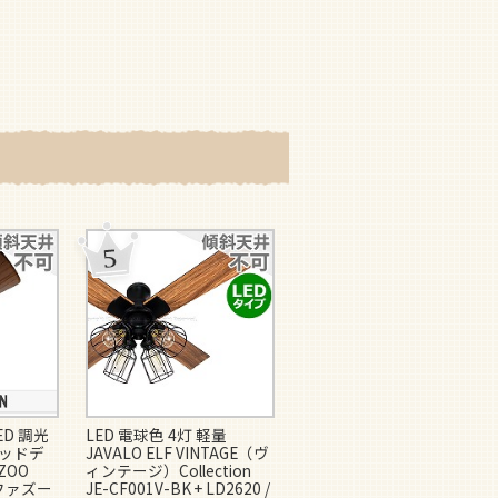
ED 調光
LED 電球色 4灯 軽量
即日発送 LED 調光・光色
グッドデ
JAVALO ELF VINTAGE（ヴ
切替(電球色-昼白色) 1灯 薄
ZOO
ィンテージ）Collection
型 小型 軽量 ミストラル
K ファズー
JE-CF001V-BK + LD2620 /
(Mistral European Ceiling