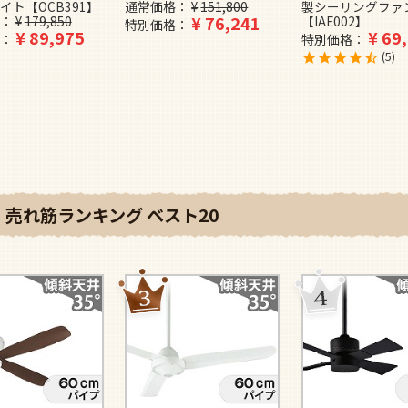
イト【OCB391】
通常価格
¥
151,800
製シーリングファ
¥
76,241
¥
179,850
【IAE002】
特別価格
¥
89,975
¥
69
特別価格
5
売れ筋ランキング ベスト20