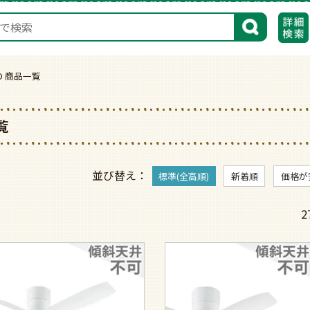
検索
 ;MO 商品一覧
一覧
並び替え
標準(全高順)
新着順
価格が
2