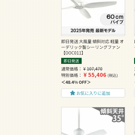
即日発送 大風量 傾斜対応 軽量 オ
ーデリック製シーリングファン
【OOC011】
即日発送
通常価格
¥
107,470
¥
55,406
特別価格
税込
48.4% OFF
お気に入りに追加