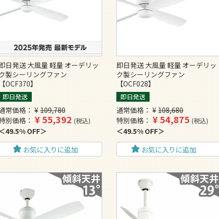
即日発送 大風量 軽量 オーデリッ
即日発送 大風量 軽量 オーデリッ
ク製シーリングファン
ク製シーリングファン
【OCF370】
【OCF028】
即日発送
即日発送
通常価格
¥
109,780
通常価格
¥
108,680
¥
55,392
¥
54,875
特別価格
特別価格
税込
税込
49.5% OFF
49.5% OFF
お気に入りに追加
お気に入りに追加