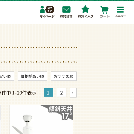
toggl
navig
安い順
価格が高い順
おすすめ順
7
件中
1
-
20
件表示
1
2