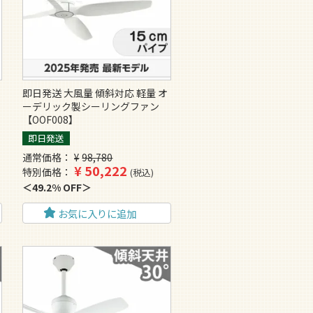
即日発送 大風量 傾斜対応 軽量 オ
ーデリック製シーリングファン
【OOF008】
即日発送
通常価格
¥
98,780
¥
50,222
特別価格
税込
49.2% OFF
お気に入りに追加