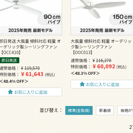
即日発送 大風量 傾斜対応 軽量 オ
大風量 傾斜対応 軽量 オーデリッ
ーデリック製シーリングファン
ク製シーリングファン
【OCC410】
【OOC013】
即日発送
通常価格
¥
116,270
¥
60,092
特別価格
税込
通常価格
¥
119,570
¥
61,643
48.3% OFF
特別価格
税込
48.4% OFF
お気に入りに追加
お気に入りに追加
並び替え
標準(全高順)
新着順
価格が
2