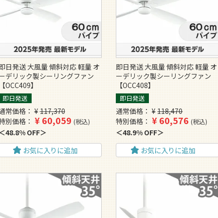
即日発送 大風量 傾斜対応 軽量 オ
即日発送 大風量 傾斜対応 軽量 オ
ーデリック製シーリングファン
ーデリック製シーリングファン
【OCC409】
【OCC408】
即日発送
即日発送
通常価格
¥
117,370
通常価格
¥
118,470
¥
60,059
¥
60,576
特別価格
特別価格
税込
税込
48.8% OFF
48.9% OFF
お気に入りに追加
お気に入りに追加