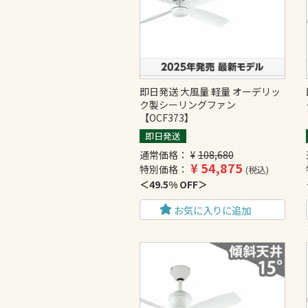
即日発送 大風量 軽量 オーデリッ
ク製シーリングファン
【OCF373】
即日発送
通常価格
¥
108,680
¥
54,875
特別価格
税込
49.5% OFF
お気に入りに追加