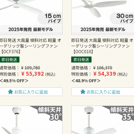
即日発送 大風量 傾斜対応 軽量 オ
即日発送 大風量 傾斜対応 軽量 オ
ーデリック製シーリングファン
ーデリック製シーリングファン
【OCF376】
【OOC010】
即日発送
即日発送
通常価格
¥
109,780
通常価格
¥
106,370
¥
55,392
¥
54,339
特別価格
特別価格
税込
税込
49.5% OFF
48.9% OFF
お気に入りに追加
お気に入りに追加