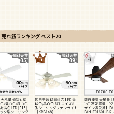
売れ筋ランキング ベスト20
 大風量 傾斜対応
即日発送 傾斜対応 LED 電
即日発送 大風量 L
球色/温白色/昼白色
球色/昼白色 6灯 コイズミ
1灯 薄型 軽量 【
高演色LED [R15]
製シーリングファンライト
ザイン賞受賞】FA
ック製シーリング
【KBB148】
FAN IF0160L-B