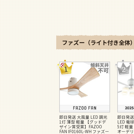
ファズー（ライト付き全体）
即日発送 大風量 LED 調光
即日発送
1灯 薄型 軽量 【グッドデ
LED 電
ザイン賞受賞】FAZOO
5灯 軽量 
FAN IF0160L-WH ファズー
オーデリ