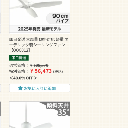
即日発送 大風量 傾斜対応 軽量 オ
ーデリック製シーリングファン
【OOC012】
即日発送
通常価格
¥
108,570
¥
56,473
特別価格
税込
48.0% OFF
お気に入りに追加