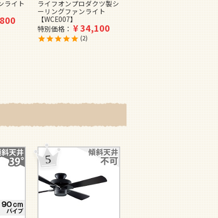
ンライト
ライフオンプロダクツ製シ
Fan)MAN-MISTRAL-
ーリングファンライト
WH/NA7803 マントラ製シ
,800
【WCE007】
ーリングファンライト
¥
34,100
【MAAE003】
特別価格
¥
105,000
特別価格
2
1