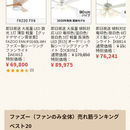
即日発送 大風量 LED 調
即日発送 大風量 傾斜対
即日発送 傾斜対応 L
光 1灯 薄型 軽量 【グッ
応 LED 電球色/温白色/
電球色/昼白色 6灯 
ドデザイン賞受賞】
昼白色 5灯 軽量 高演色
ズミ製シーリングフ
FAZOO FAN IF0160L-WH
LED [R15] オーデリック
ンライト【KBB148
ファズー製シーリング
製シーリングファンラ
通常価格
¥
151,
ファンライト
イト【OCB391】
特別価格
【IAE001】
通常価格
¥
179,850
¥
76,241
特別価格
特別価格
¥
69,800
¥
89,975
3
ファズー（ファンのみ全体）売れ筋ランキング
ベスト20