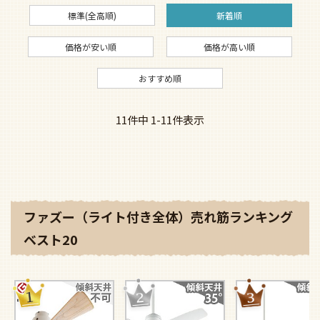
標準(全高順)
新着順
価格が安い順
価格が高い順
おすすめ順
11
件中
1
-
11
件表示
ファズー（ライト付き全体）売れ筋ランキング
ベスト20