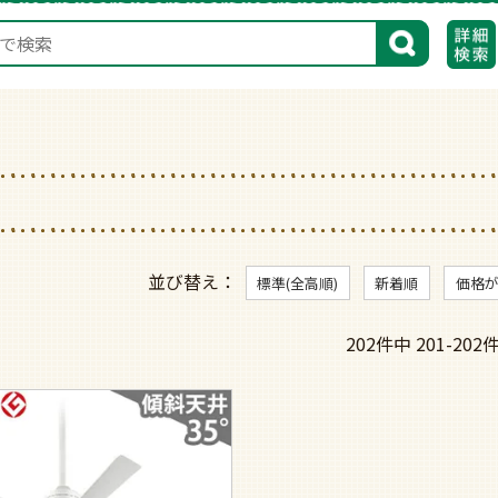
検索
並び替え
標準(全高順)
新着順
価格
202
件中
201
-
202