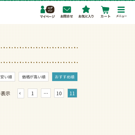
toggl
navig
が安い順
価格が高い順
おすすめ順
件表示
1
…
10
11