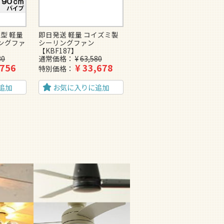
型 軽量
即日発送 軽量 コイズミ製
即日発送 大風量 軽量 パナ
ングファ
シーリングファン
ソニック製シーリングファ
【KBF187】
ン【PDF001】
30
通常価格
¥
63,580
通常価格
¥
72,600
,756
¥
33,678
¥
38,643
特別価格
特別価格
追加
お気に入りに追加
お気に入りに追加