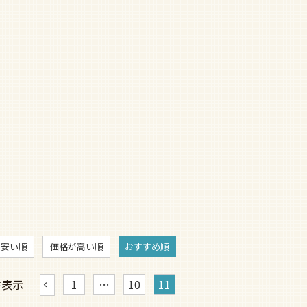
が安い順
価格が高い順
おすすめ順
件表示
1
…
10
11