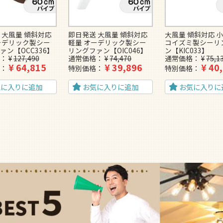
 大風量 傾斜対応
即日発送 大風量 傾斜対応
大風量 傾斜対応 小
ーデリック製シー
軽量 オーデリック製シー
コイズミ製シーリ
ァン【OCC336】
リングファン【OIC046】
ン【KIC033】
¥
127,490
通常価格
¥
74,470
通常価格
¥
75,1
¥
64,815
¥
39,896
¥
40
特別価格
特別価格
気に入りに追加
お気に入りに追加
お気に入りに