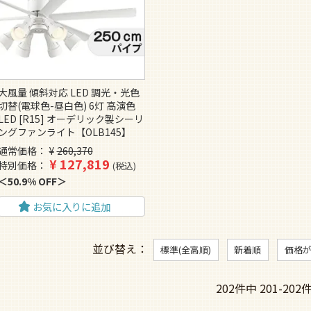
大風量 傾斜対応 LED 調光・光色
切替(電球色-昼白色) 6灯 高演色
LED [R15] オーデリック製シーリ
ングファンライト【OLB145】
通常価格
¥
260,370
¥
127,819
特別価格
税込
50.9% OFF
お気に入りに追加
並び替え
標準(全高順)
新着順
価格
202
件中
201
-
202