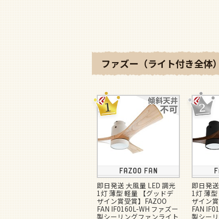
ファズー（ライト付き全体）
即日発送 大風量 LED 調光
即日発送 
1灯 薄型 軽量 【グッドデ
1灯 薄型
ザイン賞受賞】FAZOO
ザイン賞
FAN IF0160L-WH ファズー
FAN IF
製シーリングファンライト
製シーリ