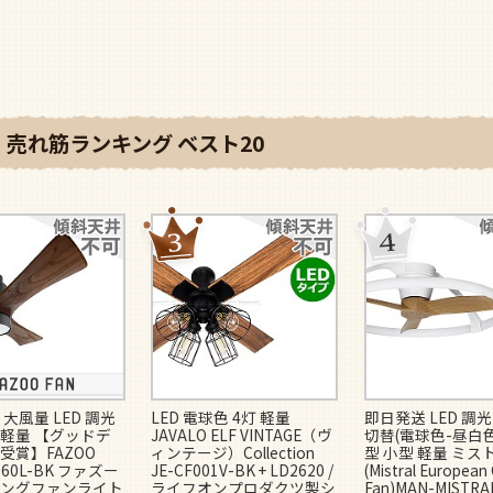
売れ筋ランキング ベスト20
大風量 LED 調光
LED 電球色 4灯 軽量
即日発送 LED 調
 軽量 【グッドデ
JAVALO ELF VINTAGE（ヴ
切替(電球色-昼白色)
受賞】FAZOO
ィンテージ）Collection
型 小型 軽量 ミス
0160L-BK ファズー
JE-CF001V-BK + LD2620 /
(Mistral European 
ングファンライト
ライフオンプロダクツ製シ
Fan)MAN-MISTRA