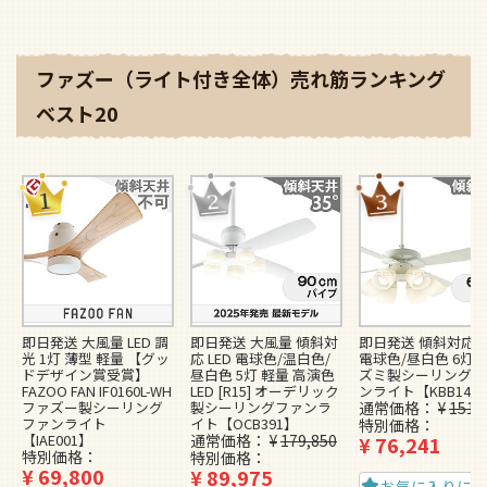
ファズー（ライト付き全体）売れ筋ランキング
ベスト20
即日発送 大風量 LED 調
即日発送 大風量 傾斜対
即日発送 傾斜対応 L
光 1灯 薄型 軽量 【グッ
応 LED 電球色/温白色/
電球色/昼白色 6灯 
ドデザイン賞受賞】
昼白色 5灯 軽量 高演色
ズミ製シーリングフ
FAZOO FAN IF0160L-WH
LED [R15] オーデリック
ンライト【KBB148
ファズー製シーリング
製シーリングファンラ
通常価格
¥
151,
ファンライト
イト【OCB391】
特別価格
【IAE001】
通常価格
¥
179,850
¥
76,241
特別価格
特別価格
¥
69,800
¥
89,975
お気に入りに