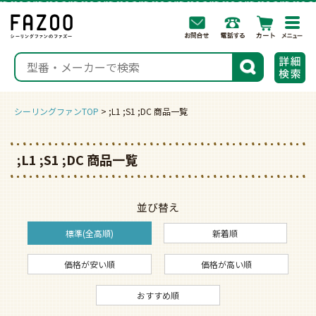
togg
navi
検索
シーリングファンTOP
;L1 ;S1 ;DC 商品一覧
;L1 ;S1 ;DC 商品一覧
並び替え
標準(全高順)
新着順
価格が安い順
価格が高い順
おすすめ順