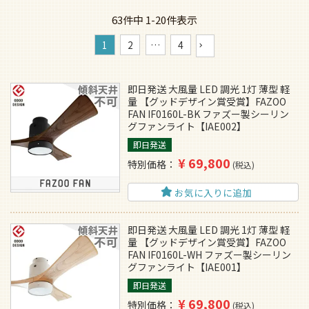
63
件中
1
-
20
件表示
1
2
…
4
即日発送 大風量 LED 調光 1灯 薄型 軽
量 【グッドデザイン賞受賞】FAZOO
FAN IF0160L-BK ファズー製シーリン
グファンライト【IAE002】
即日発送
¥
69,800
特別価格
税込
お気に入りに追加
即日発送 大風量 LED 調光 1灯 薄型 軽
量 【グッドデザイン賞受賞】FAZOO
FAN IF0160L-WH ファズー製シーリン
グファンライト【IAE001】
即日発送
¥
69,800
特別価格
税込