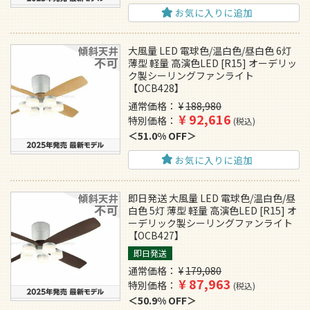
お気に入りに追加
大風量 LED 電球色/温白色/昼白色 6灯
薄型 軽量 高演色LED [R15] オーデリッ
ク製シーリングファンライト
【OCB428】
通常価格
¥
188,980
¥
92,616
特別価格
税込
51.0% OFF
お気に入りに追加
即日発送 大風量 LED 電球色/温白色/昼
白色 5灯 薄型 軽量 高演色LED [R15] オ
ーデリック製シーリングファンライト
【OCB427】
即日発送
通常価格
¥
179,080
¥
87,963
特別価格
税込
50.9% OFF