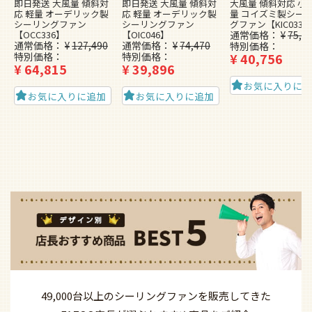
即日発送 大風量 傾斜対
即日発送 大風量 傾斜対
大風量 傾斜対応 小型
応 軽量 オーデリック製
応 軽量 オーデリック製
量 コイズミ製シー
シーリングファン
シーリングファン
グファン【KIC033】
【OCC336】
【OIC046】
通常価格
¥
75,1
通常価格
¥
127,490
通常価格
¥
74,470
特別価格
特別価格
特別価格
¥
40,756
¥
64,815
¥
39,896
お気に入りに
お気に入りに追加
お気に入りに追加
49,000台以上の
シーリングファンを
販売してきた