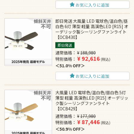
お気に入りに追加
即日発送 大風量 LED 電球色/温白色/昼
白色 6灯 薄型 軽量 高演色LED [R15] オ
ーデリック製シーリングファンライト
【OCB430】
即日発送
通常価格
¥
188,980
¥
92,616
特別価格
税込
51.0% OFF
お気に入りに追加
大風量 LED 電球色/温白色/昼白色 5灯
薄型 軽量 高演色LED [R15] オーデリッ
ク製シーリングファンライト
【OCB429】
通常価格
¥
177,980
¥
87,446
特別価格
税込
50.9% OFF