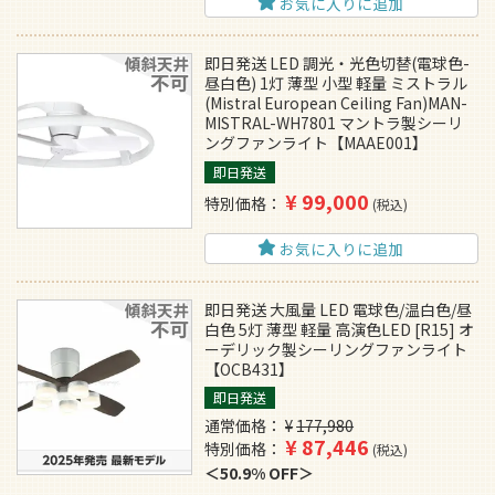
お気に入りに追加
即日発送 LED 調光・光色切替(電球色-
昼白色) 1灯 薄型 小型 軽量 ミストラル
(Mistral European Ceiling Fan)MAN-
MISTRAL-WH7801 マントラ製シーリ
ングファンライト【MAAE001】
即日発送
¥
99,000
特別価格
税込
お気に入りに追加
即日発送 大風量 LED 電球色/温白色/昼
白色 5灯 薄型 軽量 高演色LED [R15] オ
ーデリック製シーリングファンライト
【OCB431】
即日発送
通常価格
¥
177,980
¥
87,446
特別価格
税込
50.9% OFF