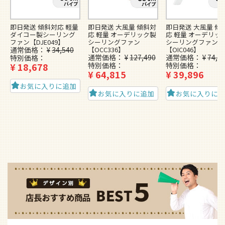
即日発送 傾斜対応 軽量
即日発送 大風量 傾斜対
即日発送 大風量 傾
ダイコー製シーリング
応 軽量 オーデリック製
応 軽量 オーデリッ
ファン【DJE049】
シーリングファン
シーリングファン
通常価格
¥
34,540
【OCC336】
【OIC046】
通常価格
¥
127,490
通常価格
¥
74,4
特別価格
¥
18,678
特別価格
特別価格
¥
64,815
¥
39,896
お気に入りに追加
お気に入りに追加
お気に入りに