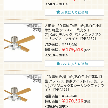
50.9% OFF
お気に入りに追加
大風量 LED 電球色/温白色/昼白色 4灯
薄型 軽量 クラス700[集光タイ
プ]Ra90[美ルック] パナソニック製シ
ーリングファンライト【PBB182】
通常価格
¥
366,080
¥
179,513
特別価格
税込
51.0% OFF
お気に入りに追加
LED 電球色/温白色/昼白色 4灯 薄型 軽
量 クラス700[拡散タイプ]Ra90[美ルッ
ク] パナソニック製シーリングファンラ
イト【PBB177】
通常価格
¥
346,940
¥
170,326
特別価格
税込
50.9% OFF