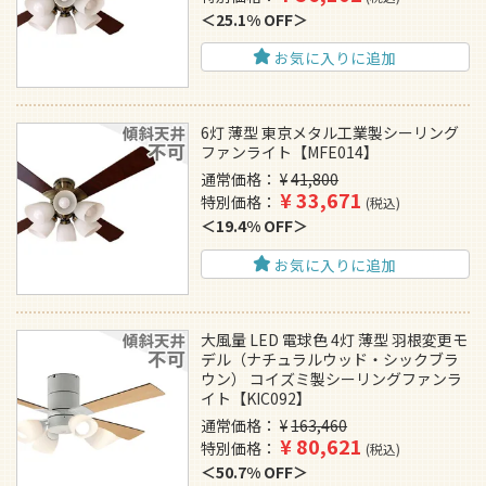
25.1% OFF
お気に入りに追加
6灯 薄型 東京メタル工業製シーリング
ファンライト【MFE014】
通常価格
¥
41,800
¥
33,671
特別価格
税込
19.4% OFF
お気に入りに追加
大風量 LED 電球色 4灯 薄型 羽根変更モ
デル（ナチュラルウッド・シックブラ
ウン） コイズミ製シーリングファンラ
イト【KIC092】
通常価格
¥
163,460
¥
80,621
特別価格
税込
50.7% OFF