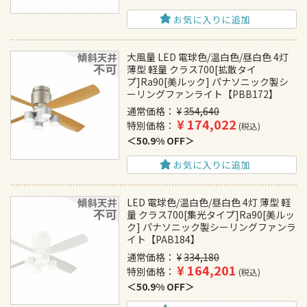
お気に入りに追加
大風量 LED 電球色/温白色/昼白色 4灯
薄型 軽量 クラス700[拡散タイ
プ]Ra90[美ルック] パナソニック製シ
ーリングファンライト【PBB172】
通常価格
¥
354,640
¥
174,022
特別価格
税込
50.9% OFF
お気に入りに追加
LED 電球色/温白色/昼白色 4灯 薄型 軽
量 クラス700[集光タイプ]Ra90[美ルッ
ク] パナソニック製シーリングファンラ
イト【PAB184】
通常価格
¥
334,180
¥
164,201
特別価格
税込
50.9% OFF