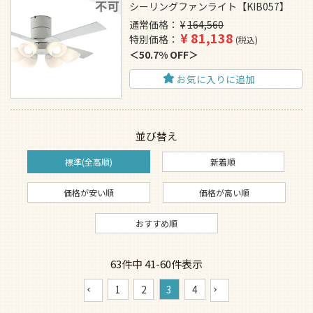
シーリングファンライト【KIB057】
通常価格
¥
164,560
¥
81,138
特別価格
税込
50.7% OFF
お気に入りに追加
並び替え
標準(全高順)
新着順
価格が安い順
価格が高い順
おすすめ順
63
件中
41
-
60
件表示
1
2
3
4