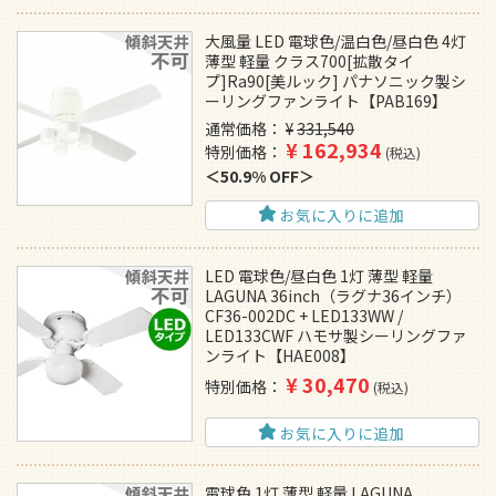
大風量 LED 電球色/温白色/昼白色 4灯
薄型 軽量 クラス700[拡散タイ
プ]Ra90[美ルック] パナソニック製シ
ーリングファンライト【PAB169】
通常価格
¥
331,540
¥
162,934
特別価格
税込
50.9% OFF
お気に入りに追加
LED 電球色/昼白色 1灯 薄型 軽量
LAGUNA 36inch（ラグナ36インチ）
CF36-002DC + LED133WW /
LED133CWF ハモサ製シーリングファ
ンライト【HAE008】
¥
30,470
特別価格
税込
お気に入りに追加
電球色 1灯 薄型 軽量 LAGUNA