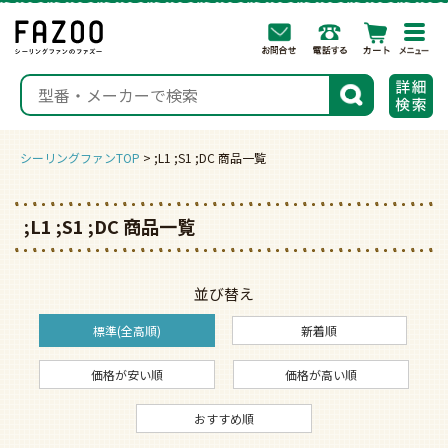
togg
navi
検索
シーリングファンTOP
;L1 ;S1 ;DC 商品一覧
;L1 ;S1 ;DC 商品一覧
並び替え
標準(全高順)
新着順
価格が安い順
価格が高い順
おすすめ順