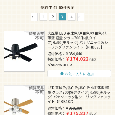
63
件中
41
-
60
件表示
1
2
3
4
大風量 LED 電球色/温白色/昼白色 4灯
薄型 軽量 クラス700[拡散タイ
プ]Ra90[美ルック] パナソニック製シ
ーリングファンライト【PHB020】
通常価格
¥
354,640
¥
174,022
特別価格
税込
50.9% OFF
お気に入りに追加
LED 電球色/温白色/昼白色 4灯 薄型 軽
量 クラス700[集光タイプ]Ra90[美ルッ
ク] パナソニック製シーリングファンラ
イト【PBB187】
通常価格
¥
358,380
¥
175,817
特別価格
税込