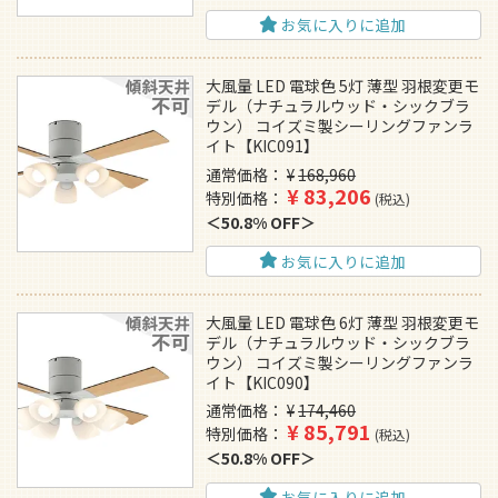
お気に入りに追加
大風量 LED 電球色 5灯 薄型 羽根変更モ
デル（ナチュラルウッド・シックブラ
ウン） コイズミ製シーリングファンラ
イト【KIC091】
通常価格
¥
168,960
¥
83,206
特別価格
税込
50.8% OFF
お気に入りに追加
大風量 LED 電球色 6灯 薄型 羽根変更モ
デル（ナチュラルウッド・シックブラ
ウン） コイズミ製シーリングファンラ
イト【KIC090】
通常価格
¥
174,460
¥
85,791
特別価格
税込
50.8% OFF
お気に入りに追加