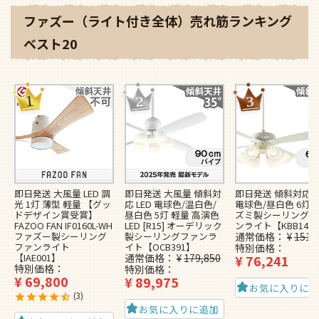
ファズー（ライト付き全体）売れ筋ランキング
ベスト20
即日発送 大風量 LED 調
即日発送 大風量 傾斜対
即日発送 傾斜対応 L
光 1灯 薄型 軽量 【グッ
応 LED 電球色/温白色/
電球色/昼白色 6灯 
ドデザイン賞受賞】
昼白色 5灯 軽量 高演色
ズミ製シーリングフ
FAZOO FAN IF0160L-WH
LED [R15] オーデリック
ンライト【KBB148
ファズー製シーリング
製シーリングファンラ
通常価格
¥
151,
ファンライト
イト【OCB391】
特別価格
【IAE001】
通常価格
¥
179,850
¥
76,241
特別価格
特別価格
¥
69,800
¥
89,975
お気に入りに
3
お気に入りに追加