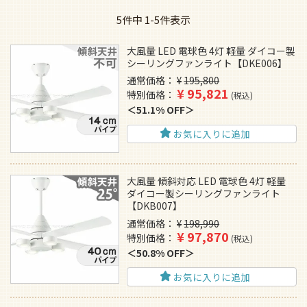
5
件中
1
-
5
件表示
大風量 LED 電球色 4灯 軽量 ダイコー製
シーリングファンライト【DKE006】
通常価格
¥
195,800
¥
95,821
特別価格
税込
51.1% OFF
お気に入りに追加
大風量 傾斜対応 LED 電球色 4灯 軽量
ダイコー製シーリングファンライト
【DKB007】
通常価格
¥
198,990
¥
97,870
特別価格
税込
50.8% OFF
お気に入りに追加