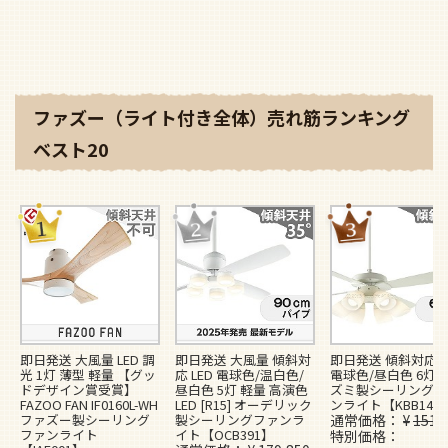
ファズー（ライト付き全体）売れ筋ランキング
ベスト20
即日発送 大風量 LED 調
即日発送 大風量 傾斜対
即日発送 傾斜対応 L
光 1灯 薄型 軽量 【グッ
応 LED 電球色/温白色/
電球色/昼白色 6灯 
ドデザイン賞受賞】
昼白色 5灯 軽量 高演色
ズミ製シーリングフ
FAZOO FAN IF0160L-WH
LED [R15] オーデリック
ンライト【KBB148
ファズー製シーリング
製シーリングファンラ
通常価格
¥
151,
ファンライト
イト【OCB391】
特別価格