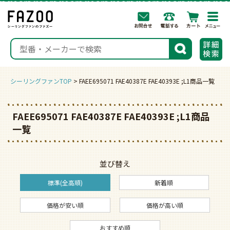
togg
navi
検索
シーリングファンTOP
FAEE695071 FAE40387E FAE40393E ;L1商品一覧
FAEE695071 FAE40387E FAE40393E ;L1商品
一覧
並び替え
標準(全高順)
新着順
価格が安い順
価格が高い順
おすすめ順