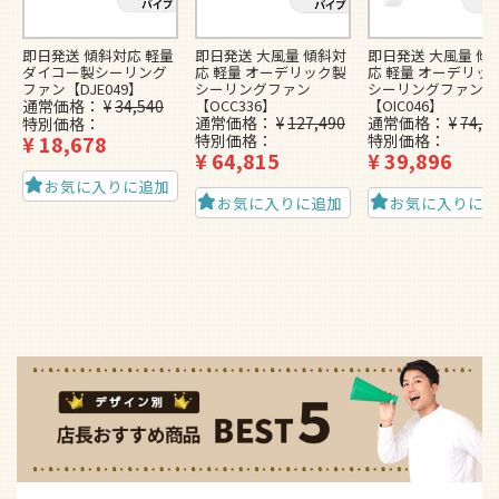
即日発送 傾斜対応 軽量
即日発送 大風量 傾斜対
即日発送 大風量 傾
ダイコー製シーリング
応 軽量 オーデリック製
応 軽量 オーデリッ
ファン【DJE049】
シーリングファン
シーリングファン
通常価格
¥
34,540
【OCC336】
【OIC046】
通常価格
¥
127,490
通常価格
¥
74,4
特別価格
¥
18,678
特別価格
特別価格
¥
64,815
¥
39,896
お気に入りに追加
お気に入りに追加
お気に入りに