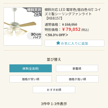
傾斜対応 LED 電球色/昼白色 6灯 コイ
ズミ製シーリングファンライト
【KBB157】
通常価格
¥
158,950
¥
79,052
特別価格
税込
50.3% OFF
お気に入りに追加
並び替え
標準(全高順)
新着順
価格が安い順
価格が高い順
おすすめ順
3
件中
1
-
3
件表示