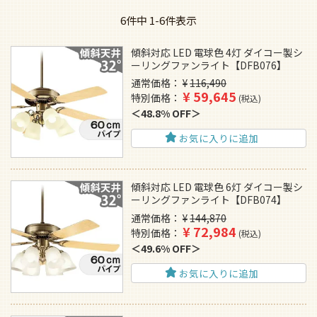
6
件中
1
-
6
件表示
傾斜対応 LED 電球色 4灯 ダイコー製シ
ーリングファンライト【DFB076】
通常価格
¥
116,490
¥
59,645
特別価格
税込
48.8% OFF
お気に入りに追加
傾斜対応 LED 電球色 6灯 ダイコー製シ
ーリングファンライト【DFB074】
通常価格
¥
144,870
¥
72,984
特別価格
税込
49.6% OFF
お気に入りに追加