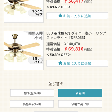
¥
56,477
特別価格
税込
49.6% OFF
お気に入りに追加
LED 電球色 6灯 ダイコー製シーリング
ファンライト【DFB066】
通常価格
¥
140,470
¥
69,816
特別価格
税込
50.3% OFF
お気に入りに追加
並び替え
標準(全高順)
新着順
価格が安い順
価格が高い順