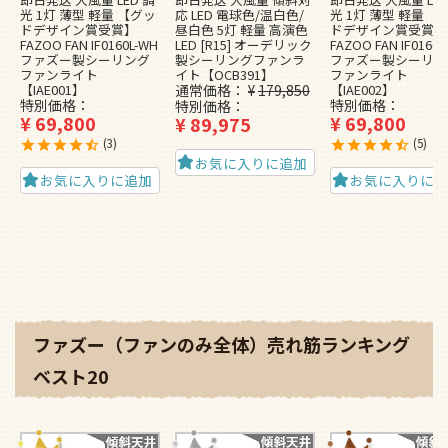
光 1灯 薄型 軽量 【グッ
応 LED 電球色/温白色/
光 1灯 薄型 軽量 【
ドデザイン賞受賞】
昼白色 5灯 軽量 高演色
ドデザイン賞受賞】
FAZOO FAN IF0160L-WH
LED [R15] オーデリック
FAZOO FAN IF0160L
ファズー製シーリング
製シーリングファンラ
ファズー製シーリン
ファンライト
イト【OCB391】
ファンライト
【IAE001】
通常価格
¥
179,850
【IAE002】
特別価格
特別価格
特別価格
¥
69,800
¥
69,800
¥
89,975
3
5
お気に入りに追加
お気に入りに追加
お気に入りに
ファズー（ファンのみ全体）売れ筋ランキング
ベスト20