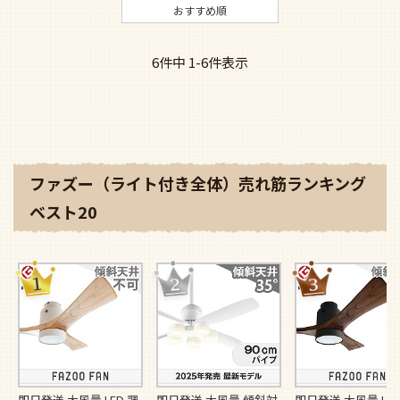
おすすめ順
6
件中
1
-
6
件表示
ファズー（ライト付き全体）売れ筋ランキング
ベスト20
即日発送 大風量 LED 調
即日発送 大風量 傾斜対
即日発送 大風量 LED