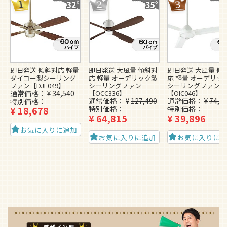
即日発送 傾斜対応 軽量
即日発送 大風量 傾斜対
即日発送 大風量 傾
ダイコー製シーリング
応 軽量 オーデリック製
応 軽量 オーデリッ
ファン【DJE049】
シーリングファン
シーリングファン
通常価格
¥
34,540
【OCC336】
【OIC046】
通常価格
¥
127,490
通常価格
¥
74,4
特別価格
¥
18,678
特別価格
特別価格
¥
64,815
¥
39,896
お気に入りに追加
お気に入りに追加
お気に入りに