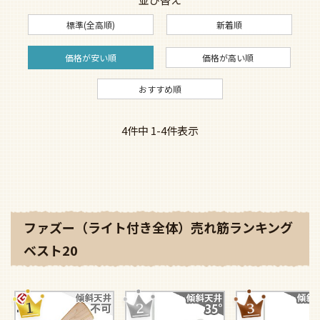
標準(全高順)
新着順
価格が安い順
価格が高い順
おすすめ順
4
件中
1
-
4
件表示
ファズー（ライト付き全体）売れ筋ランキング
ベスト20