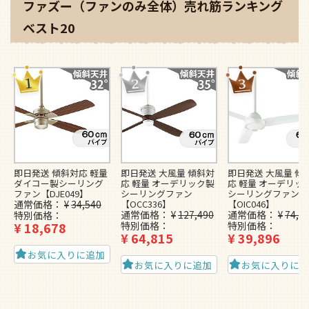
ファズー（ファンのみ全体）売れ筋ランキング
ベスト20
即日発送 傾斜対応 軽量
即日発送 大風量 傾斜対
即日発送 大風量 傾
ダイコー製シーリング
応 軽量 オーデリック製
応 軽量 オーデリッ
ファン【DJE049】
シーリングファン
シーリングファン
通常価格
¥
34,540
【OCC336】
【OIC046】
通常価格
¥
127,490
通常価格
¥
74,4
特別価格
¥
18,678
特別価格
特別価格
¥
64,815
¥
39,896
お気に入りに追加
お気に入りに追加
お気に入りに