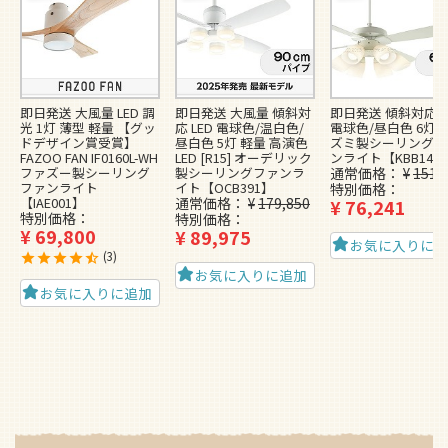
即日発送 大風量 LED 調
即日発送 大風量 傾斜対
即日発送 傾斜対応 L
光 1灯 薄型 軽量 【グッ
応 LED 電球色/温白色/
電球色/昼白色 6灯 
ドデザイン賞受賞】
昼白色 5灯 軽量 高演色
ズミ製シーリングフ
FAZOO FAN IF0160L-WH
LED [R15] オーデリック
ンライト【KBB148
ファズー製シーリング
製シーリングファンラ
通常価格
¥
151,
ファンライト
イト【OCB391】
特別価格
【IAE001】
通常価格
¥
179,850
¥
76,241
特別価格
特別価格
¥
69,800
¥
89,975
お気に入りに
3
お気に入りに追加
お気に入りに追加