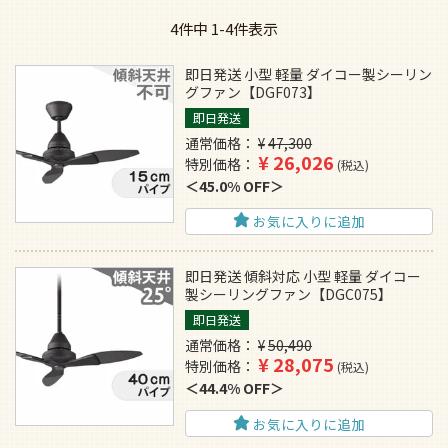
4
件中
1
-
4
件表示
即日発送 小型 軽量 ダイコー製シーリン
グファン【DGF073】
即日発送
通常価格
¥
47,300
¥
26,026
特別価格
税込
45.0% OFF
お気に入りに追加
即日発送 傾斜対応 小型 軽量 ダイコー
製シーリングファン【DGC075】
即日発送
通常価格
¥
50,490
¥
28,075
特別価格
税込
44.4% OFF
お気に入りに追加