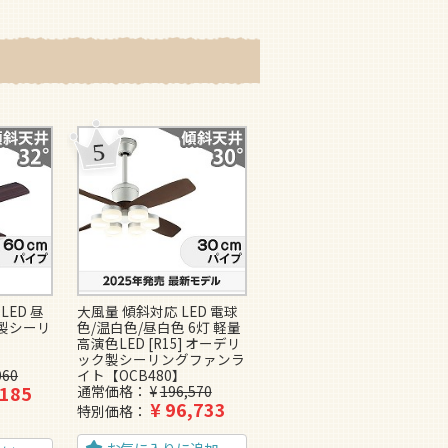
LED 昼
大風量 傾斜対応 LED 電球
即日発送 大風量 LED 調光
ー製シーリ
色/温白色/昼白色 6灯 軽量
1灯 薄型 軽量 【グッドデ
高演色LED [R15] オーデリ
ザイン賞受賞】FAZOO
ック製シーリングファンラ
FAN IF0160L-BK ファズー
060
イト【OCB480】
製シーリングファンライト
,185
通常価格
¥
196,570
【IAE002】
¥
96,733
¥
69,800
特別価格
特別価格
5