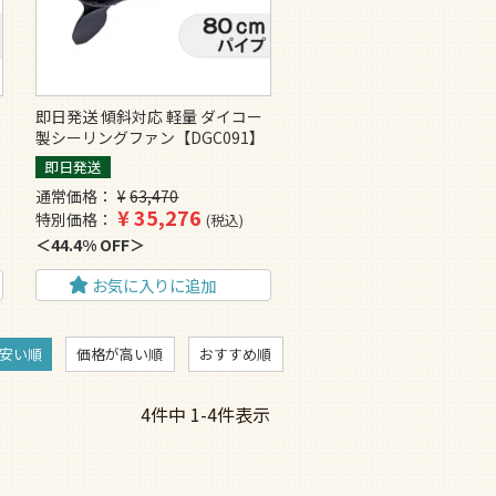
即日発送 傾斜対応 軽量 ダイコー
製シーリングファン【DGC091】
即日発送
通常価格
¥
63,470
¥
35,276
特別価格
税込
44.4% OFF
お気に入りに追加
安い順
価格が高い順
おすすめ順
4
件中
1
-
4
件表示