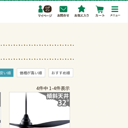
toggl
navig
安い順
価格が高い順
おすすめ順
4
件中
1
-
4
件表示