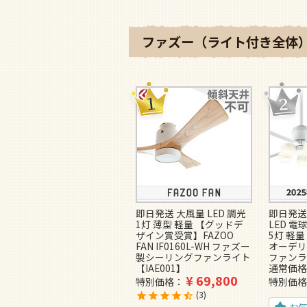
ファズー（ライト付き全体）
即日発送 大風量 LED 調光
即日発送
1灯 薄型 軽量 【グッドデ
LED 電
ザイン賞受賞】FAZOO
5灯 軽量 
FAN IF0160L-WH ファズー
オーデリ
製シーリングファンライト
ファンラ
【IAE001】
通常価格
¥
69,800
特別価格
特別価格
3