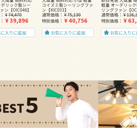
 大風量 傾斜対応
大風量 傾斜対応 小型 軽量
即日発送 大風量 
ーデリック製シー
コイズミ製シーリングファ
軽量 オーデリッ
ァン【OIC046】
ン【KIC033】
リングファン【OC
¥
74,470
通常価格
¥
75,130
通常価格
¥
126,
¥
39,896
¥
40,756
¥
63
特別価格
特別価格
気に入りに追加
お気に入りに追加
お気に入りに