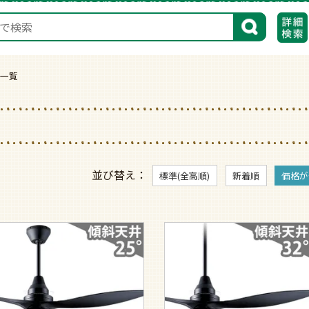
検索
商品一覧
並び替え
標準(全高順)
新着順
価格が