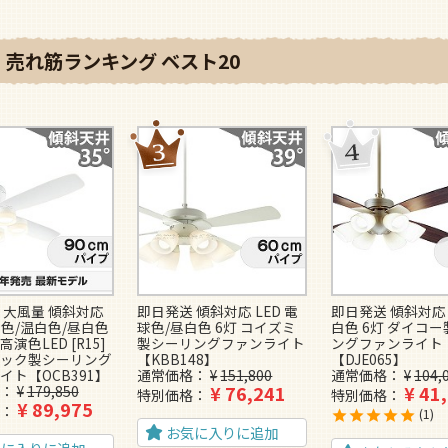
売れ筋ランキング ベスト20
 大風量 傾斜対応
即日発送 傾斜対応 LED 電
即日発送 傾斜対応 
球色/温白色/昼白色
球色/昼白色 6灯 コイズミ
白色 6灯 ダイコ
高演色LED [R15]
製シーリングファンライト
ングファンライト
ック製シーリング
【KBB148】
【DJE065】
イト【OCB391】
通常価格
¥
151,800
通常価格
¥
104,
¥
76,241
¥
41
¥
179,850
特別価格
特別価格
¥
89,975
1
お気に入りに追加