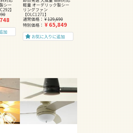
傾斜対応
即日発送 大風量 傾斜対応
即日発送 傾斜対応 軽量 オ
ク製シー
軽量 オーデリック製シー
ーデリック製シーリングフ
C292】
リングファン
ァン【OMC067】
390
【OLC1271】
通常価格
¥
95,370
,748
¥
50,269
通常価格
¥
129,690
特別価格
¥
65,849
特別価格
追加
お気に入りに追加
お気に入りに追加