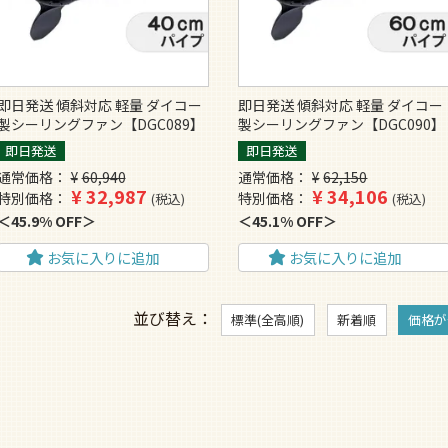
即日発送 傾斜対応 軽量 ダイコー
即日発送 傾斜対応 軽量 ダイコー
製シーリングファン【DGC089】
製シーリングファン【DGC090】
即日発送
即日発送
通常価格
¥
60,940
通常価格
¥
62,150
¥
32,987
¥
34,106
特別価格
特別価格
税込
税込
45.9% OFF
45.1% OFF
お気に入りに追加
お気に入りに追加
並び替え
標準(全高順)
新着順
価格が