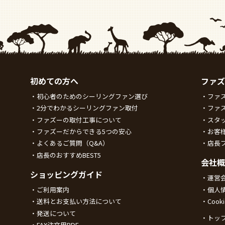
初めての方へ
ファズ
初心者のためのシーリングファン選び
ファ
2分でわかるシーリングファン取付
ファ
ファズーの取付工事について
スタ
ファズーだからできる5つの安心
お客
よくあるご質問（Q&A）
店長
店長のおすすめBEST5
会社概
ショッピングガイド
運営
ご利用案内
個人
送料とお支払い方法について
Coo
発送について
トッ
FAX注文用PDF