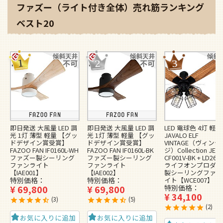
ファズー（ライト付き全体）売れ筋ランキング
ベスト20
即日発送 大風量 LED 調
即日発送 大風量 LED 調
LED 電球色 4灯 軽量
光 1灯 薄型 軽量 【グッ
光 1灯 薄型 軽量 【グッ
JAVALO ELF
ドデザイン賞受賞】
ドデザイン賞受賞】
VINTAGE（ヴィンテ
FAZOO FAN IF0160L-WH
FAZOO FAN IF0160L-BK
ジ）Collection JE-
ファズー製シーリング
ファズー製シーリング
CF001V-BK + LD2620
ファンライト
ファンライト
ライフオンプロダク
【IAE001】
【IAE002】
製シーリングファン
特別価格
特別価格
イト【WCE007】
¥
69,800
¥
69,800
特別価格
¥
34,100
3
5
2
お気に入りに追加
お気に入りに追加