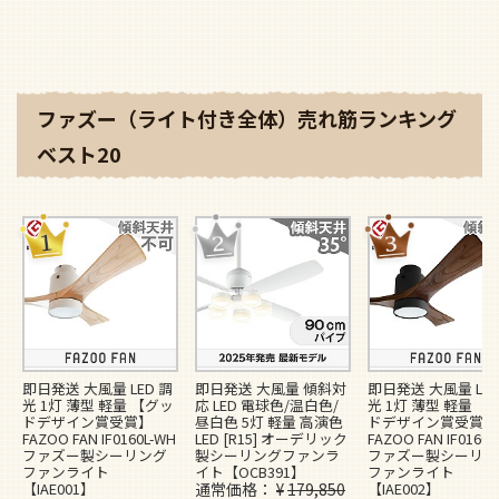
ファズー（ライト付き全体）売れ筋ランキング
ベスト20
即日発送 大風量 LED 調
即日発送 大風量 傾斜対
即日発送 大風量 LED
光 1灯 薄型 軽量 【グッ
応 LED 電球色/温白色/
光 1灯 薄型 軽量 【
ドデザイン賞受賞】
昼白色 5灯 軽量 高演色
ドデザイン賞受賞】
FAZOO FAN IF0160L-WH
LED [R15] オーデリック
FAZOO FAN IF0160L
ファズー製シーリング
製シーリングファンラ
ファズー製シーリン
ファンライト
イト【OCB391】
ファンライト
【IAE001】
通常価格
¥
179,850
【IAE002】