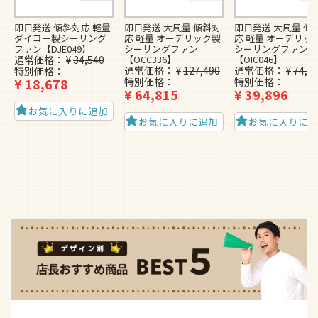
即日発送 傾斜対応 軽量
即日発送 大風量 傾斜対
即日発送 大風量 傾
ダイコー製シーリング
応 軽量 オーデリック製
応 軽量 オーデリッ
ファン【DJE049】
シーリングファン
シーリングファン
通常価格
¥
34,540
【OCC336】
【OIC046】
通常価格
¥
127,490
通常価格
¥
74,4
特別価格
¥
18,678
特別価格
特別価格
¥
64,815
¥
39,896
お気に入りに追加
お気に入りに追加
お気に入りに