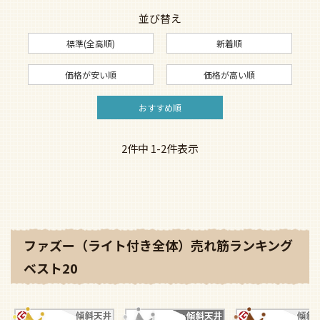
並び替え
標準(全高順)
新着順
価格が安い順
価格が高い順
おすすめ順
2
件中
1
-
2
件表示
ファズー（ライト付き全体）売れ筋ランキング
ベスト20