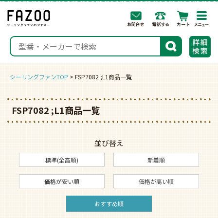
togg
navi
検索
シーリングファンTOP
FSP7082 ;L1商品一覧
FSP7082 ;L1商品一覧
並び替え
標準(全高順)
新着順
価格が安い順
価格が高い順
おすすめ順