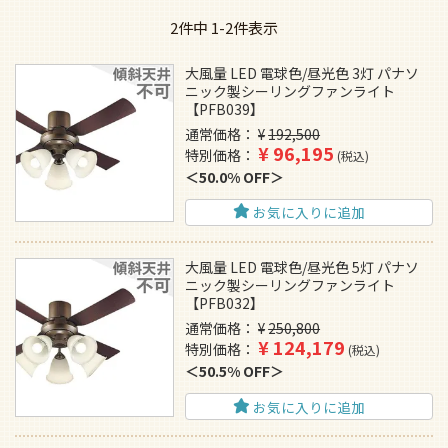
2
件中
1
-
2
件表示
大風量 LED 電球色/昼光色 3灯 パナソ
ニック製シーリングファンライト
【PFB039】
通常価格
¥
192,500
¥
96,195
特別価格
税込
50.0% OFF
お気に入りに追加
大風量 LED 電球色/昼光色 5灯 パナソ
ニック製シーリングファンライト
【PFB032】
通常価格
¥
250,800
¥
124,179
特別価格
税込
50.5% OFF
お気に入りに追加