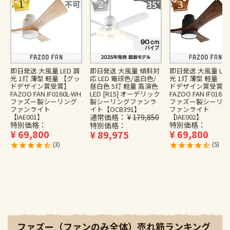
即日発送 大風量 LED 調
即日発送 大風量 傾斜対
即日発送 大風量 LED
光 1灯 薄型 軽量 【グッ
応 LED 電球色/温白色/
光 1灯 薄型 軽量 【
ドデザイン賞受賞】
昼白色 5灯 軽量 高演色
ドデザイン賞受賞】
FAZOO FAN IF0160L-WH
LED [R15] オーデリック
FAZOO FAN IF0160L
ファズー製シーリング
製シーリングファンラ
ファズー製シーリン
ファンライト
イト【OCB391】
ファンライト
【IAE001】
通常価格
¥
179,850
【IAE002】
特別価格
特別価格
特別価格
¥
69,800
¥
69,800
¥
89,975
3
5
ファズー（ファンのみ全体）売れ筋ランキング