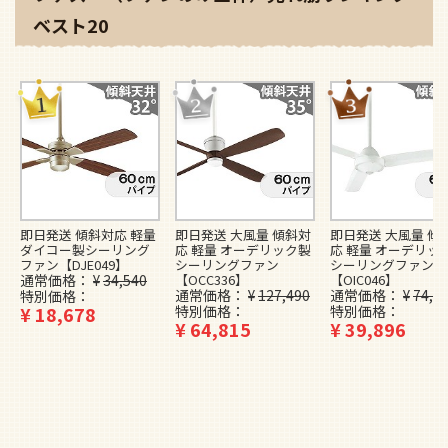
ベスト20
即日発送 傾斜対応 軽量
即日発送 大風量 傾斜対
即日発送 大風量 傾
ダイコー製シーリング
応 軽量 オーデリック製
応 軽量 オーデリッ
ファン【DJE049】
シーリングファン
シーリングファン
通常価格
¥
34,540
【OCC336】
【OIC046】
通常価格
¥
127,490
通常価格
¥
74,4
特別価格
¥
18,678
特別価格
特別価格
¥
64,815
¥
39,896