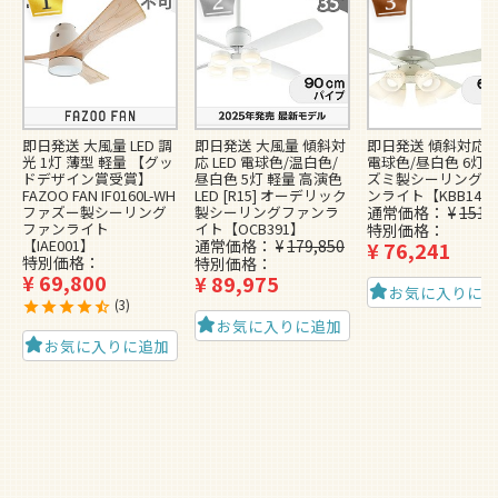
即日発送 大風量 LED 調
即日発送 大風量 傾斜対
即日発送 傾斜対応 L
光 1灯 薄型 軽量 【グッ
応 LED 電球色/温白色/
電球色/昼白色 6灯 
ドデザイン賞受賞】
昼白色 5灯 軽量 高演色
ズミ製シーリングフ
FAZOO FAN IF0160L-WH
LED [R15] オーデリック
ンライト【KBB148
ファズー製シーリング
製シーリングファンラ
通常価格
¥
151,
ファンライト
イト【OCB391】
特別価格
【IAE001】
通常価格
¥
179,850
¥
76,241
特別価格
特別価格
¥
69,800
¥
89,975
お気に入りに
3
お気に入りに追加
お気に入りに追加