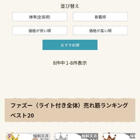
並び替え
標準(全高順)
新着順
価格が安い順
価格が高い順
おすすめ順
8
件中
1
-
8
件表示
ファズー（ライト付き全体）売れ筋ランキング
ベスト20