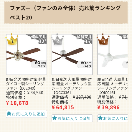
ファズー（ファンのみ全体）売れ筋ランキング
ベスト20
即日発送 傾斜対応 軽量
即日発送 大風量 傾斜対
即日発送 大風量 傾
ダイコー製シーリング
応 軽量 オーデリック製
応 軽量 オーデリッ
ファン【DJE049】
シーリングファン
シーリングファン
通常価格
¥
34,540
【OCC336】
【OIC046】
通常価格
¥
127,490
通常価格
¥
74,4
特別価格
¥
18,678
特別価格
特別価格
¥
64,815
¥
39,896
お気に入りに追加
お気に入りに追加
お気に入りに