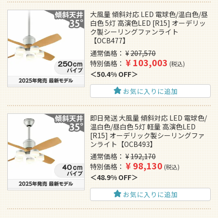
大風量 傾斜対応 LED 電球色/温白色/昼
白色 5灯 高演色LED [R15] オーデリッ
ク製シーリングファンライト
【OCB477】
通常価格
¥
207,570
¥
103,003
特別価格
税込
50.4% OFF
お気に入りに追加
即日発送 大風量 傾斜対応 LED 電球色/
温白色/昼白色 5灯 軽量 高演色LED
[R15] オーデリック製シーリングファ
ンライト【OCB493】
通常価格
¥
192,170
¥
98,130
特別価格
税込
48.9% OFF
お気に入りに追加