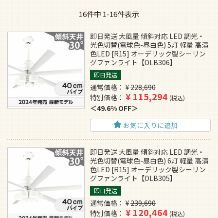
16
件中
1
-
16
件表示
即日発送 大風量 傾斜対応 LED 調光・
光色切替(電球色-昼白色) 5灯 軽量 高演
色LED [R15] オーデリック製シーリン
グファンライト【OLB306】
即日発送
通常価格
¥
228,690
¥
115,294
特別価格
税込
49.6% OFF
お気に入りに追加
即日発送 大風量 傾斜対応 LED 調光・
光色切替(電球色-昼白色) 6灯 軽量 高演
色LED [R15] オーデリック製シーリン
グファンライト【OLB305】
即日発送
通常価格
¥
239,690
¥
120,464
特別価格
税込