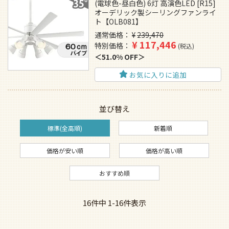
(電球色-昼白色) 6灯 高演色LED [R15]
オーデリック製シーリングファンライ
ト【OLB081】
通常価格
¥
239,470
¥
117,446
特別価格
税込
51.0% OFF
お気に入りに追加
並び替え
標準(全高順)
新着順
価格が安い順
価格が高い順
おすすめ順
16
件中
1
-
16
件表示