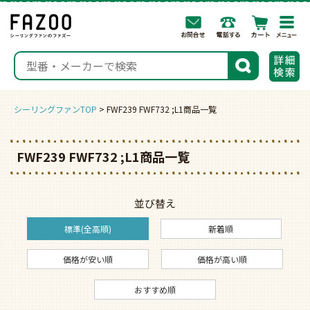
togg
navi
検索
シーリングファンTOP
FWF239 FWF732 ;L1商品一覧
FWF239 FWF732 ;L1商品一覧
並び替え
標準(全高順)
新着順
価格が安い順
価格が高い順
おすすめ順