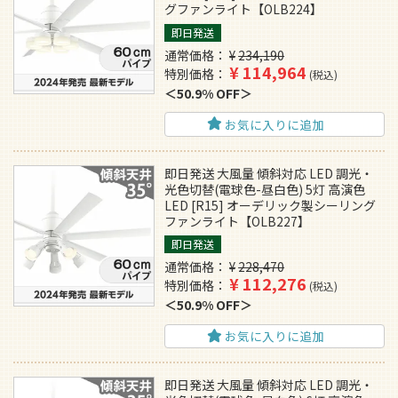
グファンライト【OLB224】
即日発送
通常価格
¥
234,190
¥
114,964
特別価格
税込
50.9% OFF
お気に入りに追加
即日発送 大風量 傾斜対応 LED 調光・
光色切替(電球色-昼白色) 5灯 高演色
LED [R15] オーデリック製シーリング
ファンライト【OLB227】
即日発送
通常価格
¥
228,470
¥
112,276
特別価格
税込
50.9% OFF
お気に入りに追加
即日発送 大風量 傾斜対応 LED 調光・