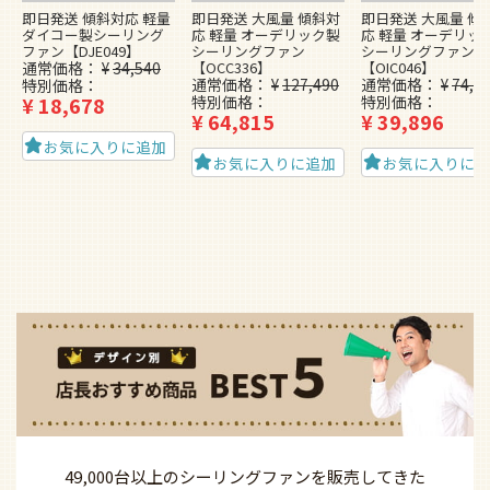
即日発送 傾斜対応 軽量
即日発送 大風量 傾斜対
即日発送 大風量 傾
ダイコー製シーリング
応 軽量 オーデリック製
応 軽量 オーデリッ
ファン【DJE049】
シーリングファン
シーリングファン
通常価格
¥
34,540
【OCC336】
【OIC046】
通常価格
¥
127,490
通常価格
¥
74,4
特別価格
¥
18,678
特別価格
特別価格
¥
64,815
¥
39,896
お気に入りに追加
お気に入りに追加
お気に入りに
49,000台以上の
シーリングファンを
販売してきた