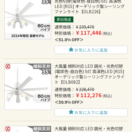
光色切替(電球色-昼白色) 6灯 高演色
LED [R15] オーデリック製シーリング
ファンライト【OLB226】
即日発送
通常価格
¥
239,470
¥
117,446
特別価格
税込
51.0% OFF
お気に入りに追加
大風量 傾斜対応 LED 調光・光色切替
(電球色-昼白色) 5灯 高演色LED [R15]
オーデリック製シーリングファンライ
ト【OLB082】
通常価格
¥
228,470
¥
112,276
特別価格
税込
50.9% OFF
お気に入りに追加
大風量 傾斜対応 LED 調光・光色切替