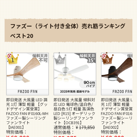
ファズー（ライト付き全体）売れ筋ランキング
ベスト20
即日発送 大風量 LED 調
即日発送 大風量 傾斜対
即日発送 大風量 LED
光 1灯 薄型 軽量 【グッ
応 LED 電球色/温白色/
光 1灯 薄型 軽量 【
ドデザイン賞受賞】
昼白色 5灯 軽量 高演色
ドデザイン賞受賞】
FAZOO FAN IF0160L-WH
LED [R15] オーデリック
FAZOO FAN IF0160L
ファズー製シーリング
製シーリングファンラ
ファズー製シーリン
ファンライト
イト【OCB391】
ファンライト
【IAE001】
通常価格
¥
179,850
【IAE002】
特別価格
特別価格
特別価格