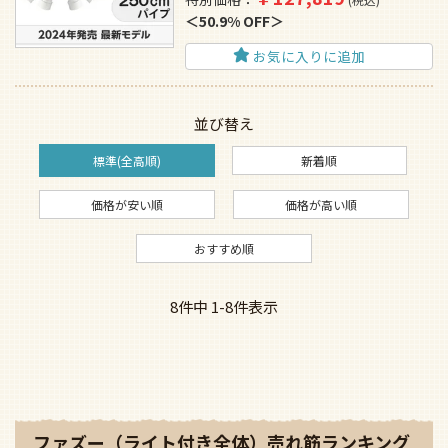
50.9% OFF
お気に入りに追加
並び替え
標準(全高順)
新着順
価格が安い順
価格が高い順
おすすめ順
8
件中
1
-
8
件表示
ファズー（ライト付き全体）売れ筋ランキング