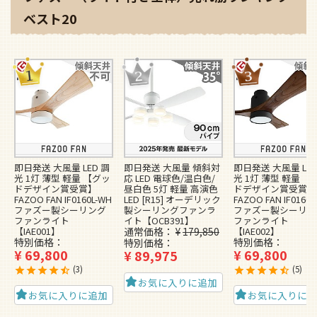
ベスト20
即日発送 大風量 LED 調
即日発送 大風量 傾斜対
即日発送 大風量 LED
光 1灯 薄型 軽量 【グッ
応 LED 電球色/温白色/
光 1灯 薄型 軽量 【
ドデザイン賞受賞】
昼白色 5灯 軽量 高演色
ドデザイン賞受賞】
FAZOO FAN IF0160L-WH
LED [R15] オーデリック
FAZOO FAN IF0160L
ファズー製シーリング
製シーリングファンラ
ファズー製シーリン
ファンライト
イト【OCB391】
ファンライト
【IAE001】
通常価格
¥
179,850
【IAE002】
特別価格
特別価格
特別価格
¥
69,800
¥
69,800
¥
89,975
3
5
お気に入りに追加
お気に入りに追加
お気に入りに