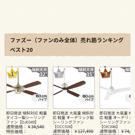
ファズー（ファンのみ全体）売れ筋ランキング
ベスト20
即日発送 傾斜対応 軽量
即日発送 大風量 傾斜対
即日発送 大風量 傾
ダイコー製シーリング
応 軽量 オーデリック製
応 軽量 オーデリッ
ファン【DJE049】
シーリングファン
シーリングファン
通常価格
¥
34,540
【OCC336】
【OIC046】
通常価格
¥
127,490
通常価格
¥
74,4
特別価格