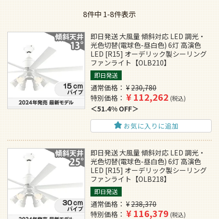
8
件中
1
-
8
件表示
即日発送 大風量 傾斜対応 LED 調光・
光色切替(電球色-昼白色) 6灯 高演色
LED [R15] オーデリック製シーリング
ファンライト【OLB210】
即日発送
通常価格
¥
230,780
¥
112,262
特別価格
税込
51.4% OFF
お気に入りに追加
即日発送 大風量 傾斜対応 LED 調光・
光色切替(電球色-昼白色) 6灯 高演色
LED [R15] オーデリック製シーリング
ファンライト【OLB218】
即日発送
通常価格
¥
238,370
¥
116,379
特別価格
税込