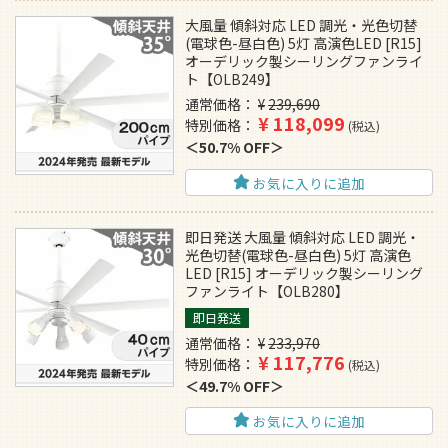
大風量 傾斜対応 LED 調光・光色切替
(電球色-昼白色) 5灯 高演色LED [R15]
オーデリック製シーリングファンライ
ト【OLB249】
通常価格
¥
239,690
¥
118,099
特別価格
税込
50.7% OFF
お気に入りに追加
即日発送 大風量 傾斜対応 LED 調光・
光色切替(電球色-昼白色) 5灯 高演色
LED [R15] オーデリック製シーリング
ファンライト【OLB280】
即日発送
通常価格
¥
233,970
¥
117,776
特別価格
税込
49.7% OFF
お気に入りに追加