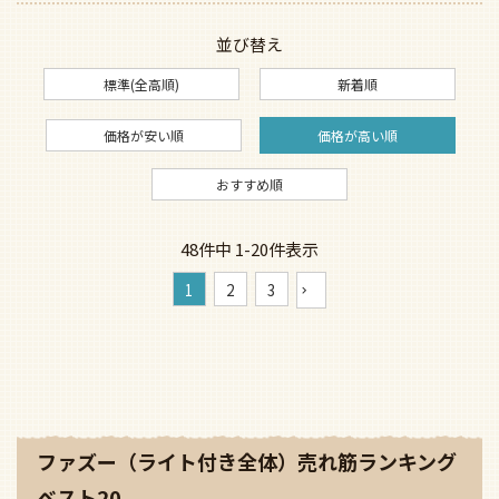
並び替え
標準(全高順)
新着順
価格が安い順
価格が高い順
おすすめ順
48
件中
1
-
20
件表示
1
2
3
ファズー（ライト付き全体）売れ筋ランキング
ベスト20