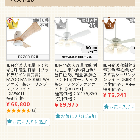
即日発送 大風量 LED 調
即日発送 大風量 傾斜対
即日発送 傾斜対応 L
光 1灯 薄型 軽量 【グッ
応 LED 電球色/温白色/
電球色/昼白色 6灯 
ドデザイン賞受賞】
昼白色 5灯 軽量 高演色
ズミ製シーリングフ
FAZOO FAN IF0160L-WH
LED [R15] オーデリック
ンライト【KBB148
ファズー製シーリング
製シーリングファンラ
通常価格
¥
151,
ファンライト
イト【OCB391】
特別価格
【IAE001】
通常価格
¥
179,850
¥
76,241
特別価格
特別価格
¥
69,800
¥
89,975
お気に入りに
3
お気に入りに追加
お気に入りに追加