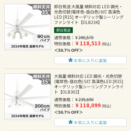
即日発送 大風量 傾斜対応 LED 調光・
光色切替(電球色-昼白色) 6灯 高演色
LED [R15] オーデリック製シーリング
ファンライト【OLB234】
即日発送
通常価格
¥
240,570
¥
118,513
特別価格
税込
50.7% OFF
お気に入りに追加
大風量 傾斜対応 LED 調光・光色切替
(電球色-昼白色) 5灯 高演色LED [R15]
オーデリック製シーリングファンライ
ト【OLB302】
通常価格
¥
239,690
¥
118,099
特別価格
税込
50.7% OFF
お気に入りに追加