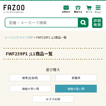
togg
navi
検索
シーリングファンTOP
FWF239P1 ;L1商品一覧
FWF239P1 ;L1商品一覧
並び替え
標準(全高順)
新着順
価格が安い順
価格が高い順
おすすめ順