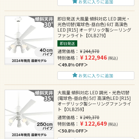
お気に入りに追加
即日発送 大風量 傾斜対応 LED 調光・
光色切替(電球色-昼白色) 6灯 高演色
LED [R15] オーデリック製シーリング
ファンライト【OLB279】
即日発送
通常価格
¥
244,970
¥
122,946
特別価格
税込
49.8% OFF
お気に入りに追加
大風量 傾斜対応 LED 調光・光色切替
(電球色-昼白色) 5灯 高演色LED [R15]
オーデリック製シーリングファンライ
ト【OLB259】
通常価格
¥
249,370
¥
122,649
特別価格
税込
50.8% OFF