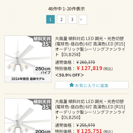
48
件中
1
-
20
件表示
1
2
3
大風量 傾斜対応 LED 調光・光色切替
(電球色-昼白色) 6灯 高演色LED [R15]
オーデリック製シーリングファンライ
ト【OLB258】
通常価格
¥
260,370
¥
127,819
特別価格
税込
50.9% OFF
お気に入りに追加
大風量 傾斜対応 LED 調光・光色切替
(電球色-昼白色) 6灯 高演色LED [R15]
オーデリック製シーリングファンライ
ト【OLB250】
通常価格
¥
255,970
¥
125,751
特別価格
税込