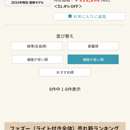
51.4% OFF
お気に入りに追加
並び替え
標準(全高順)
新着順
価格が安い順
価格が高い順
おすすめ順
8
件中
1
-
8
件表示
ファズー（ライト付き全体）売れ筋ランキング