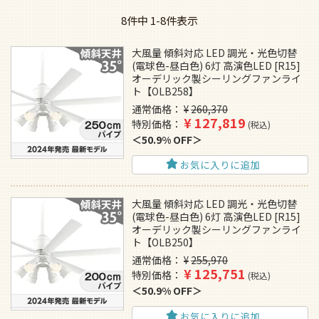
8
件中
1
-
8
件表示
大風量 傾斜対応 LED 調光・光色切替
(電球色-昼白色) 6灯 高演色LED [R15]
オーデリック製シーリングファンライ
ト【OLB258】
通常価格
¥
260,370
¥
127,819
特別価格
税込
50.9% OFF
お気に入りに追加
大風量 傾斜対応 LED 調光・光色切替
(電球色-昼白色) 6灯 高演色LED [R15]
オーデリック製シーリングファンライ
ト【OLB250】
通常価格
¥
255,970
¥
125,751
特別価格
税込
50.9% OFF
お気に入りに追加