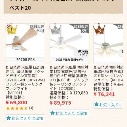
ベスト20
即日発送 大風量 LED 調
即日発送 大風量 傾斜対
即日発送 傾斜対応 L
光 1灯 薄型 軽量 【グッ
応 LED 電球色/温白色/
電球色/昼白色 6灯 
ドデザイン賞受賞】
昼白色 5灯 軽量 高演色
ズミ製シーリングフ
FAZOO FAN IF0160L-WH
LED [R15] オーデリック
ンライト【KBB148
ファズー製シーリング
製シーリングファンラ
通常価格
¥
151,
ファンライト
イト【OCB391】
特別価格
【IAE001】
通常価格
¥
179,850
¥
76,241
特別価格
特別価格
¥
69,800
¥
89,975
お気に入りに
3
お気に入りに追加
お気に入りに追加