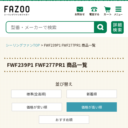
togg
navi
検索
シーリングファンTOP
FWF239P1 FWF277PR1 商品一覧
FWF239P1 FWF277PR1 商品一覧
並び替え
標準(全高順)
新着順
価格が安い順
価格が高い順
おすすめ順