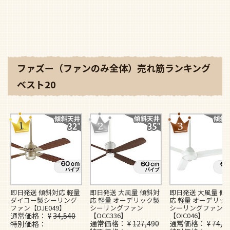
ファズー（ファンのみ全体）売れ筋ランキング
ベスト20
即日発送 傾斜対応 軽量
即日発送 大風量 傾斜対
即日発送 大風量 傾
ダイコー製シーリング
応 軽量 オーデリック製
応 軽量 オーデリッ
ファン【DJE049】
シーリングファン
シーリングファン
通常価格
¥
34,540
【OCC336】
【OIC046】
通常価格
¥
127,490
通常価格
¥
74,4
特別価格