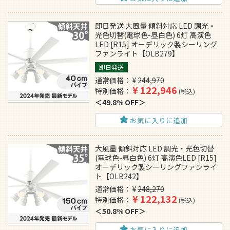
即日発送 大風量 傾斜対応 LED 調光・
光色切替(電球色-昼白色) 6灯 高演色
LED [R15] オーデリック製シーリング
ファンライト【OLB279】
即日発送
通常価格
¥
244,970
¥
122,946
特別価格
税込
49.8% OFF
お気に入りに追加
大風量 傾斜対応 LED 調光・光色切替
(電球色-昼白色) 6灯 高演色LED [R15]
オーデリック製シーリングファンライ
ト【OLB242】
通常価格
¥
248,270
¥
122,132
特別価格
税込
50.8% OFF
お気に入りに追加