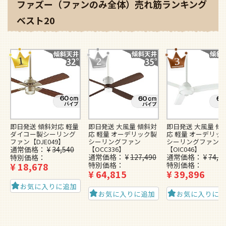
ファズー（ファンのみ全体）売れ筋ランキング
ベスト20
即日発送 傾斜対応 軽量
即日発送 大風量 傾斜対
即日発送 大風量 傾
ダイコー製シーリング
応 軽量 オーデリック製
応 軽量 オーデリッ
ファン【DJE049】
シーリングファン
シーリングファン
通常価格
¥
34,540
【OCC336】
【OIC046】
通常価格
¥
127,490
通常価格
¥
74,4
特別価格
¥
18,678
特別価格
特別価格
¥
64,815
¥
39,896
お気に入りに追加
お気に入りに追加
お気に入りに