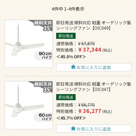
4
件中
1
-
4
件表示
即日発送 傾斜対応 軽量 オーデリック製
シーリングファン【OIC049】
即日発送
通常価格
¥
67,870
¥
37,344
特別価格
税込
45.0% OFF
お気に入りに追加
即日発送 傾斜対応 軽量 オーデリック製
シーリングファン【OIC047】
即日発送
通常価格
¥
66,770
¥
36,277
特別価格
税込
45.7% OFF
お気に入りに追加