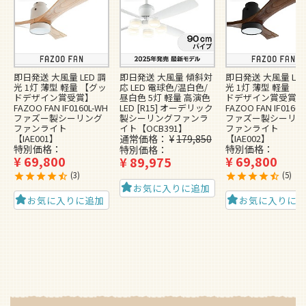
即日発送 大風量 LED 調
即日発送 大風量 傾斜対
即日発送 大風量 LED
光 1灯 薄型 軽量 【グッ
応 LED 電球色/温白色/
光 1灯 薄型 軽量 【
ドデザイン賞受賞】
昼白色 5灯 軽量 高演色
ドデザイン賞受賞】
FAZOO FAN IF0160L-WH
LED [R15] オーデリック
FAZOO FAN IF0160L
ファズー製シーリング
製シーリングファンラ
ファズー製シーリン
ファンライト
イト【OCB391】
ファンライト
【IAE001】
通常価格
¥
179,850
【IAE002】
特別価格
特別価格
特別価格
¥
69,800
¥
69,800
¥
89,975
3
5
お気に入りに追加
お気に入りに追加
お気に入りに