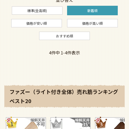
標準(全高順)
新着順
価格が安い順
価格が高い順
おすすめ順
4
件中
1
-
4
件表示
ファズー（ライト付き全体）売れ筋ランキング
ベスト20