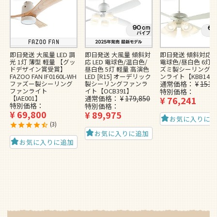
即日発送 大風量 LED 調
即日発送 大風量 傾斜対
即日発送 傾斜対応 L
光 1灯 薄型 軽量 【グッ
応 LED 電球色/温白色/
電球色/昼白色 6灯 
ドデザイン賞受賞】
昼白色 5灯 軽量 高演色
ズミ製シーリングフ
FAZOO FAN IF0160L-WH
LED [R15] オーデリック
ンライト【KBB148
ファズー製シーリング
製シーリングファンラ
通常価格
¥
151,
ファンライト
イト【OCB391】
特別価格
【IAE001】
通常価格
¥
179,850
¥
76,241
特別価格
特別価格
¥
69,800
¥
89,975
お気に入りに
3
お気に入りに追加
お気に入りに追加