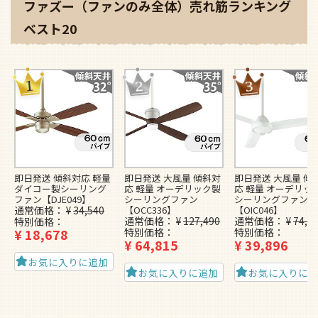
ファズー（ファンのみ全体）売れ筋ランキング
ベスト20
即日発送 傾斜対応 軽量
即日発送 大風量 傾斜対
即日発送 大風量 傾
ダイコー製シーリング
応 軽量 オーデリック製
応 軽量 オーデリッ
ファン【DJE049】
シーリングファン
シーリングファン
通常価格
¥
34,540
【OCC336】
【OIC046】
通常価格
¥
127,490
通常価格
¥
74,4
特別価格
¥
18,678
特別価格
特別価格
¥
64,815
¥
39,896
お気に入りに追加
お気に入りに追加
お気に入りに