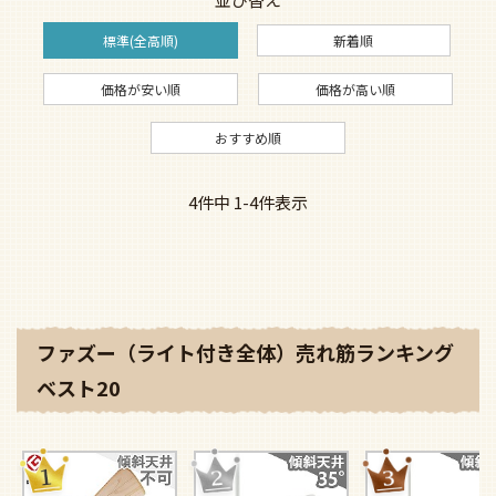
標準(全高順)
新着順
価格が安い順
価格が高い順
おすすめ順
4
件中
1
-
4
件表示
ファズー（ライト付き全体）売れ筋ランキング
ベスト20