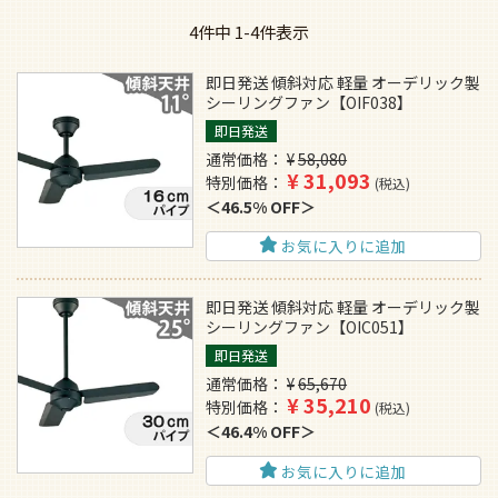
4
件中
1
-
4
件表示
即日発送 傾斜対応 軽量 オーデリック製
シーリングファン【OIF038】
即日発送
通常価格
¥
58,080
¥
31,093
特別価格
税込
46.5% OFF
お気に入りに追加
即日発送 傾斜対応 軽量 オーデリック製
シーリングファン【OIC051】
即日発送
通常価格
¥
65,670
¥
35,210
特別価格
税込
46.4% OFF
お気に入りに追加