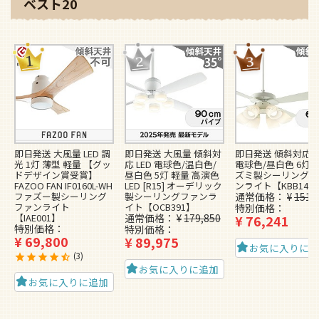
ベスト20
即日発送 大風量 LED 調
即日発送 大風量 傾斜対
即日発送 傾斜対応 L
光 1灯 薄型 軽量 【グッ
応 LED 電球色/温白色/
電球色/昼白色 6灯 
ドデザイン賞受賞】
昼白色 5灯 軽量 高演色
ズミ製シーリングフ
FAZOO FAN IF0160L-WH
LED [R15] オーデリック
ンライト【KBB148
ファズー製シーリング
製シーリングファンラ
通常価格
¥
151,
ファンライト
イト【OCB391】
特別価格
【IAE001】
通常価格
¥
179,850
¥
76,241
特別価格
特別価格
¥
69,800
¥
89,975
お気に入りに
3
お気に入りに追加
お気に入りに追加