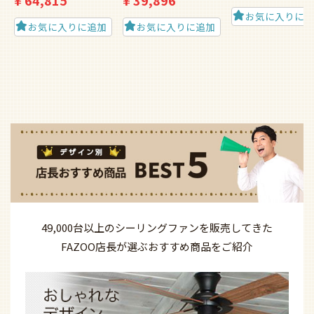
¥
64,815
¥
39,896
お気に入りに
お気に入りに追加
お気に入りに追加
49,000台以上の
シーリングファンを
販売してきた
FAZOO店長が選ぶ
おすすめ商品を
ご紹介