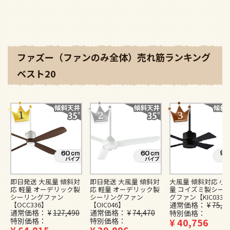
ファズー（ファンのみ全体）売れ筋ランキング
ベスト20
即日発送 大風量 傾斜対
即日発送 大風量 傾斜対
大風量 傾斜対応 小型
応 軽量 オーデリック製
応 軽量 オーデリック製
量 コイズミ製シー
シーリングファン
シーリングファン
グファン【KIC033】
【OCC336】
【OIC046】
通常価格
¥
75,1
通常価格
¥
127,490
通常価格
¥
74,470
特別価格
特別価格
特別価格
¥
40,756