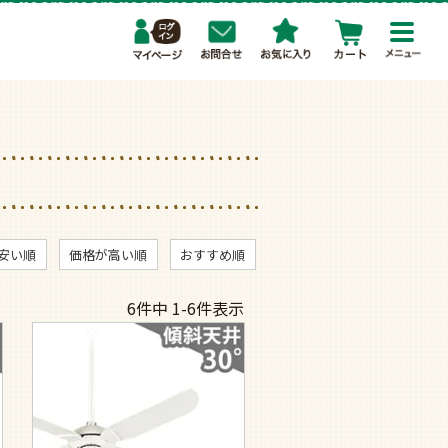
toggl
navig
安い順
価格が高い順
おすすめ順
6
件中
1
-
6
件表示