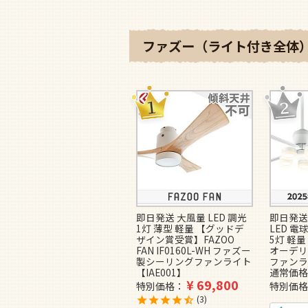
ファズー（ライト付き全体）
即日発送 大風量 LED 調光
即日発送
1灯 薄型 軽量 【グッドデ
LED 電
ザイン賞受賞】FAZOO
5灯 軽量 
FAN IF0160L-WH ファズー
オーデリ
製シーリングファンライト
ファンラ
【IAE001】
通常価格
¥
69,800
特別価格
特別価格
3