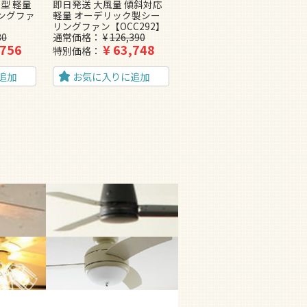
型 軽量
即日発送 大風量 傾斜対応
即日発送 軽量 コイズミ製
ングファ
軽量 オーデリック製シー
シーリングファン
リングファン【OCC292】
【KBF187】
30
通常価格
¥
126,390
通常価格
¥
63,580
,756
¥
63,748
¥
33,678
特別価格
特別価格
追加
お気に入りに追加
お気に入りに追加