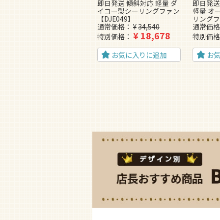
即日発送 傾斜対応 軽量 ダ
即日発送
イコー製シーリングファン
軽量 オ
【DJE049】
リングフ
通常価格
¥
34,540
通常価格
¥
18,678
特別価格
特別価格
お気に入りに追加
お