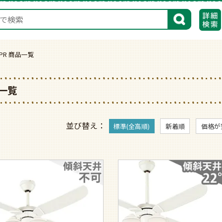
検索
65PR 商品一覧
品一覧
並び替え
標準(全高順)
新着順
価格が