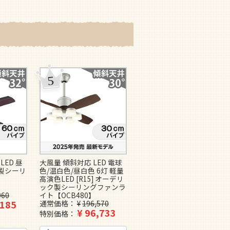
LED 昼
大風量 傾斜対応 LED 電球
即日発送 大風量 LED 調光
ー製シーリ
色/温白色/昼白色 6灯 軽量
1灯 薄型 軽量 【グッドデ
高演色LED [R15] オーデリ
ザイン賞受賞】FAZOO
ック製シーリングファンラ
FAN IF0160L-BK ファズー
060
イト【OCB480】
製シーリングファンライト
,185
通常価格
¥
196,570
【IAE002】
¥
96,733
¥
69,800
特別価格
特別価格
5