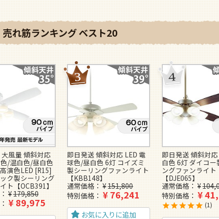
売れ筋ランキング ベスト20
 大風量 傾斜対応
即日発送 傾斜対応 LED 電
即日発送 傾斜対応 
球色/温白色/昼白色
球色/昼白色 6灯 コイズミ
白色 6灯 ダイコ
高演色LED [R15]
製シーリングファンライト
ングファンライト
ック製シーリング
【KBB148】
【DJE065】
イト【OCB391】
通常価格
¥
151,800
通常価格
¥
104,
¥
76,241
¥
41
¥
179,850
特別価格
特別価格
¥
89,975
1
お気に入りに追加