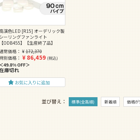
高演色LED [R15] オーデリック製
シーリングファンライト
【ODB455】【生産終了品】
通常価格
¥
172,370
¥
86,459
特別価格
税込
49.8% OFF
在庫切れ
お気に入りに追加
並び替え
標準(全高順)
新着順
価格が