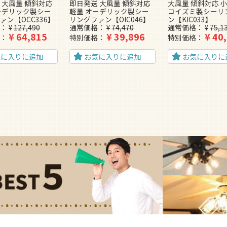
 大風量 傾斜対応
即日発送 大風量 傾斜対応
大風量 傾斜対応 小
ーデリック製シー
軽量 オーデリック製シー
コイズミ製シーリ
ァン【OCC336】
リングファン【OIC046】
ン【KIC033】
¥
127,490
通常価格
¥
74,470
通常価格
¥
75,1
¥
64,815
¥
39,896
¥
40
特別価格
特別価格
気に入りに追加
お気に入りに追加
お気に入りに