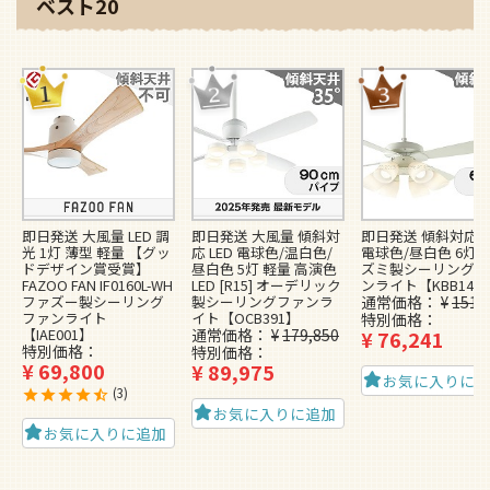
ベスト20
即日発送 大風量 LED 調
即日発送 大風量 傾斜対
即日発送 傾斜対応 L
光 1灯 薄型 軽量 【グッ
応 LED 電球色/温白色/
電球色/昼白色 6灯 
ドデザイン賞受賞】
昼白色 5灯 軽量 高演色
ズミ製シーリングフ
FAZOO FAN IF0160L-WH
LED [R15] オーデリック
ンライト【KBB148
ファズー製シーリング
製シーリングファンラ
通常価格
¥
151,
ファンライト
イト【OCB391】
特別価格
【IAE001】
通常価格
¥
179,850
¥
76,241
特別価格
特別価格
¥
69,800
¥
89,975
お気に入りに
3
お気に入りに追加
お気に入りに追加