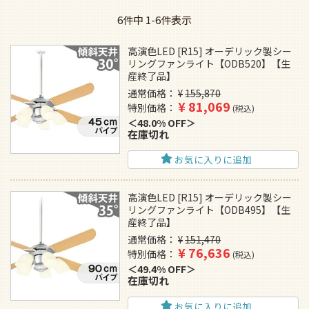
6
件中
1
-
6
件表示
高演色LED [R15] オーデリック製シー
リングファンライト【ODB520】【生
産終了品】
通常価格
¥
155,870
¥
81,069
特別価格
税込
48.0% OFF
在庫切れ
お気に入りに追加
高演色LED [R15] オーデリック製シー
リングファンライト【ODB495】【生
産終了品】
通常価格
¥
151,470
¥
76,636
特別価格
税込
49.4% OFF
在庫切れ
お気に入りに追加