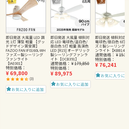
即日発送 大風量 LED 調
即日発送 大風量 傾斜対
即日発送 傾斜対応 L
光 1灯 薄型 軽量 【グッ
応 LED 電球色/温白色/
電球色/昼白色 6灯 
ドデザイン賞受賞】
昼白色 5灯 軽量 高演色
ズミ製シーリングフ
FAZOO FAN IF0160L-WH
LED [R15] オーデリック
ンライト【KBB148
ファズー製シーリング
製シーリングファンラ
通常価格
¥
151,
ファンライト
イト【OCB391】
特別価格
【IAE001】
通常価格
¥
179,850
¥
76,241
特別価格
特別価格
¥
69,800
¥
89,975
お気に入りに
3
お気に入りに追加
お気に入りに追加