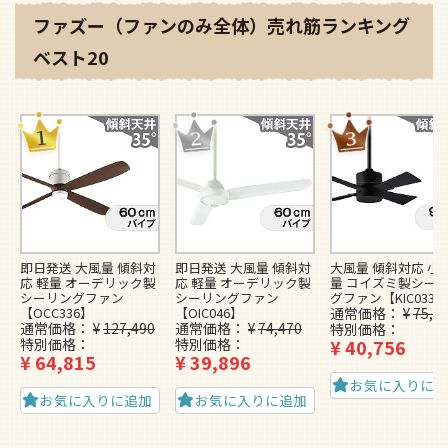
ファズー（ファンのみ全体）売れ筋ランキング
ベスト20
即日発送 大風量 傾斜対
即日発送 大風量 傾斜対
大風量 傾斜対応 小型
応 軽量 オーデリック製
応 軽量 オーデリック製
量 コイズミ製シー
シーリングファン
シーリングファン
グファン【KIC033】
【OCC336】
【OIC046】
通常価格
¥
75,1
通常価格
¥
127,490
通常価格
¥
74,470
特別価格
特別価格
特別価格
¥
40,756
¥
64,815
¥
39,896
お気に入りに
お気に入りに追加
お気に入りに追加