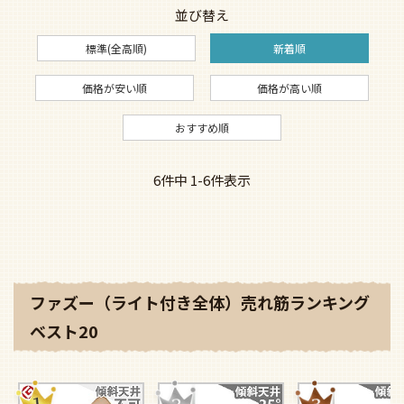
並び替え
標準(全高順)
新着順
価格が安い順
価格が高い順
おすすめ順
6
件中
1
-
6
件表示
ファズー（ライト付き全体）売れ筋ランキング
ベスト20