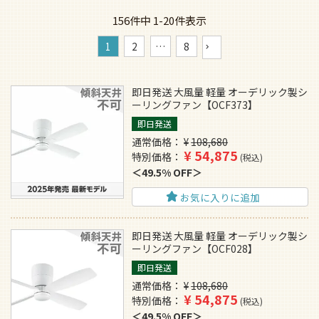
156
件中
1
-
20
件表示
1
2
…
8
即日発送 大風量 軽量 オーデリック製シ
ーリングファン【OCF373】
即日発送
通常価格
¥
108,680
¥
54,875
特別価格
税込
49.5% OFF
お気に入りに追加
即日発送 大風量 軽量 オーデリック製シ
ーリングファン【OCF028】
即日発送
通常価格
¥
108,680
¥
54,875
特別価格
税込
49.5% OFF