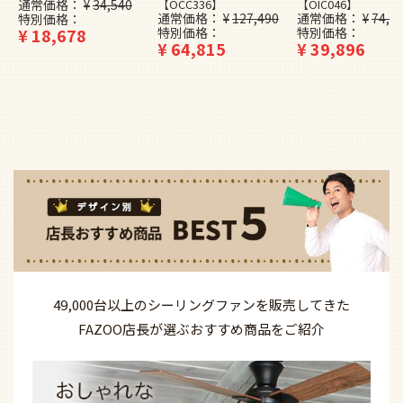
通常価格
¥
34,540
【OCC336】
【OIC046】
通常価格
¥
127,490
通常価格
¥
74,4
特別価格
¥
18,678
特別価格
特別価格
¥
64,815
¥
39,896
49,000台以上の
シーリングファンを
販売してきた
FAZOO店長が選ぶ
おすすめ商品を
ご紹介