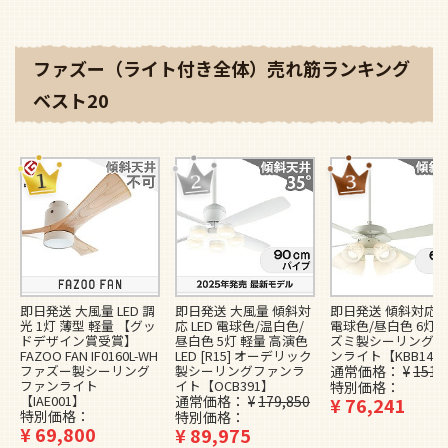
ファズー（ライト付き全体）売れ筋ランキング
ベスト20
即日発送 大風量 LED 調
即日発送 大風量 傾斜対
即日発送 傾斜対応 L
光 1灯 薄型 軽量 【グッ
応 LED 電球色/温白色/
電球色/昼白色 6灯 
ドデザイン賞受賞】
昼白色 5灯 軽量 高演色
ズミ製シーリングフ
FAZOO FAN IF0160L-WH
LED [R15] オーデリック
ンライト【KBB148
ファズー製シーリング
製シーリングファンラ
通常価格
¥
151,
ファンライト
イト【OCB391】
特別価格
【IAE001】
通常価格
¥
179,850
¥
76,241
特別価格
特別価格
¥
69,800
¥
89,975