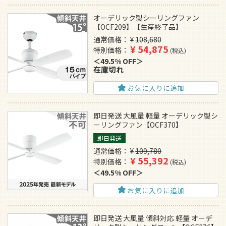
オーデリック製シーリングファン
【OCF209】【生産終了品】
通常価格
¥
108,680
¥
54,875
特別価格
税込
49.5% OFF
在庫切れ
お気に入りに追加
即日発送 大風量 軽量 オーデリック製シ
ーリングファン【OCF370】
即日発送
通常価格
¥
109,780
¥
55,392
特別価格
税込
49.5% OFF
お気に入りに追加
即日発送 大風量 傾斜対応 軽量 オーデ