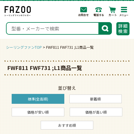
togg
navi
検索
シーリングファンTOP
FWF811 FWF731 ;L1商品一覧
FWF811 FWF731 ;L1商品一覧
並び替え
標準(全高順)
新着順
価格が安い順
価格が高い順
おすすめ順