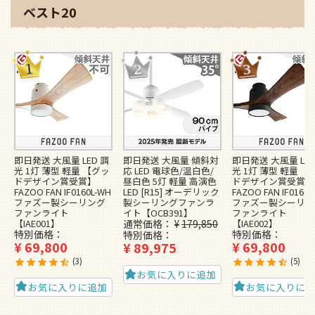
ベスト20
即日発送 大風量 LED 調
即日発送 大風量 傾斜対
即日発送 大風量 LED
光 1灯 薄型 軽量 【グッ
応 LED 電球色/温白色/
光 1灯 薄型 軽量 【
ドデザイン賞受賞】
昼白色 5灯 軽量 高演色
ドデザイン賞受賞】
FAZOO FAN IF0160L-WH
LED [R15] オーデリック
FAZOO FAN IF0160L
ファズー製シーリング
製シーリングファンラ
ファズー製シーリン
ファンライト
イト【OCB391】
ファンライト
【IAE001】
通常価格
¥
179,850
【IAE002】
特別価格
特別価格
特別価格
¥
69,800
¥
69,800
¥
89,975
3
5
お気に入りに追加
お気に入りに追加
お気に入りに