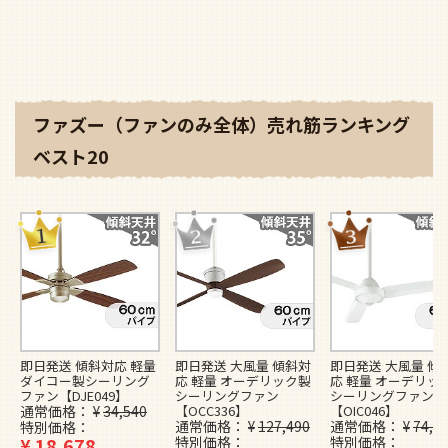
ファズー（ファンのみ全体）売れ筋ランキング
ベスト20
即日発送 傾斜対応 軽量
即日発送 大風量 傾斜対
即日発送 大風量 傾
ダイコー製シーリング
応 軽量 オーデリック製
応 軽量 オーデリッ
ファン【DJE049】
シーリングファン
シーリングファン
通常価格
¥
34,540
【OCC336】
【OIC046】
通常価格
¥
127,490
通常価格
¥
74,4
特別価格
¥
18,678
特別価格
特別価格