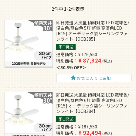
2
件中
1
-
2
件表示
即日発送 大風量 傾斜対応 LED 電球色/
温白色/昼白色 5灯 軽量 高演色LED
[R15] オーデリック製シーリングファ
ンライト【OCB385】
即日発送
通常価格
¥
176,550
¥
87,324
特別価格
税込
50.5% OFF
お気に入りに追加
即日発送 大風量 傾斜対応 LED 電球色/
温白色/昼白色 6灯 軽量 高演色LED
[R15] オーデリック製シーリングファ
ンライト【OCB384】
即日発送
通常価格
¥
187,550
¥
92,494
特別価格
税込