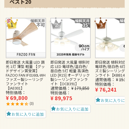
ベスト20
即日発送 大風量 LED 調
即日発送 大風量 傾斜対
即日発送 傾斜対応 L
光 1灯 薄型 軽量 【グッ
応 LED 電球色/温白色/
電球色/昼白色 6灯 
ドデザイン賞受賞】
昼白色 5灯 軽量 高演色
ズミ製シーリングフ
FAZOO FAN IF0160L-WH
LED [R15] オーデリック
ンライト【KBB148
ファズー製シーリング
製シーリングファンラ
通常価格
¥
151,
ファンライト
イト【OCB391】
特別価格
【IAE001】
通常価格
¥
179,850
¥
76,241
特別価格
特別価格
¥
69,800
¥
89,975
お気に入りに
3
お気に入りに追加
お気に入りに追加